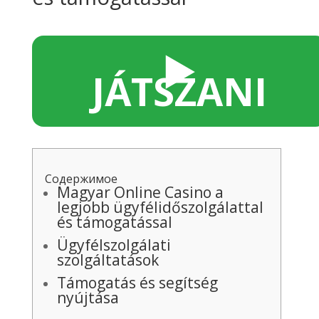
▶️
JÁTSZANI
Содержимое
Magyar Online Casino a
legjobb ügyfélidőszolgálattal
és támogatással
Ügyfélszolgálati
szolgáltatások
Támogatás és segítség
nyújtása