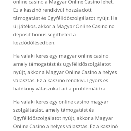
online casino a Magyar Online Casino lehet.
Ez a kaszinó rendkívül hozzáadott
támogatást és ügyfélidőszolgálatot nyújt. Ha
új játékos, akkor a Magyar Online Casino no
deposit bonus segítheted a
kezdődőlésedben.
Ha valaki keres egy magyar online casino,
amely támogatást és ügyfélidőszolgálatot
nyújt, akkor a Magyar Online Casino a helyes
választás. Ez a kaszinó rendkívül gyors és
hatékony válaszokat ad a problémáidra.
Ha valaki keres egy online casino magyar
szolgáltatást, amely támogatást és
ügyfélidőszolgálatot nyújt, akkor a Magyar
Online Casino a helyes választás. Ez a kaszinó