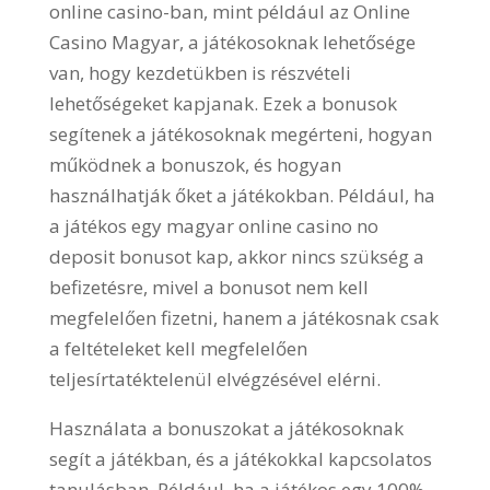
online casino-ban, mint például az Online
Casino Magyar, a játékosoknak lehetősége
van, hogy kezdetükben is részvételi
lehetőségeket kapjanak. Ezek a bonusok
segítenek a játékosoknak megérteni, hogyan
működnek a bonuszok, és hogyan
használhatják őket a játékokban. Például, ha
a játékos egy magyar online casino no
deposit bonusot kap, akkor nincs szükség a
befizetésre, mivel a bonusot nem kell
megfelelően fizetni, hanem a játékosnak csak
a feltételeket kell megfelelően
teljesírtatéktelenül elvégzésével elérni.
Használata a bonuszokat a játékosoknak
segít a játékban, és a játékokkal kapcsolatos
tanulásban. Például, ha a játékos egy 100%