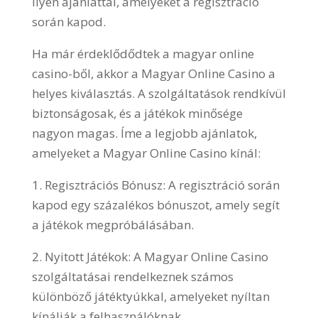
ilyen ajánlattal, amelyeket a regisztráció
során kapod.
Ha már érdeklődődtek a magyar online
casino-ből, akkor a Magyar Online Casino a
helyes kiválasztás. A szolgáltatások rendkívül
biztonságosak, és a játékok minősége
nagyon magas. Íme a legjobb ajánlatok,
amelyeket a Magyar Online Casino kínál:
1. Regisztrációs Bónusz: A regisztráció során
kapod egy százalékos bónuszot, amely segít
a játékok megpróbálásában.
2. Nyitott Játékok: A Magyar Online Casino
szolgáltatásai rendelkeznek számos
különböző játéktyúkkal, amelyeket nyíltan
kínálják a felhasználóknak.