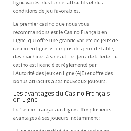
ligne variés, des bonus attractifs et des
conditions de jeu favorables.
Le premier casino que nous vous
recommandons est le Casino Français en
Ligne, qui offre une grande variété de jeux de
casino en ligne, y compris des jeux de table,
des machines à sous et des jeux de loterie. Le
casino est licencié et réglementé par
l’Autorité des jeux en ligne (AJE) et offre des
bonus attractifs à ses nouveaux joueurs.
Les avantages du Casino Français
en Ligne
Le Casino Français en Ligne offre plusieurs
avantages à ses joueurs, notamment :
– Une grande variété de jeux de casino en