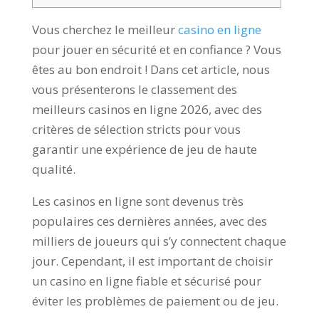
Vous cherchez le meilleur
casino en ligne
pour jouer en sécurité et en confiance ? Vous
êtes au bon endroit ! Dans cet article, nous
vous présenterons le classement des
meilleurs casinos en ligne 2026, avec des
critères de sélection stricts pour vous
garantir une expérience de jeu de haute
qualité.
Les casinos en ligne sont devenus très
populaires ces dernières années, avec des
milliers de joueurs qui s’y connectent chaque
jour. Cependant, il est important de choisir
un casino en ligne fiable et sécurisé pour
éviter les problèmes de paiement ou de jeu.