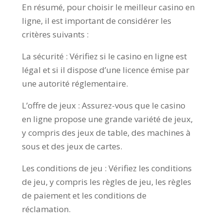
En résumé, pour choisir le meilleur casino en
ligne, il est important de considérer les
critères suivants :
La sécurité : Vérifiez si le casino en ligne est
légal et si il dispose d’une licence émise par
une autorité réglementaire.
L’offre de jeux : Assurez-vous que le casino
en ligne propose une grande variété de jeux,
y compris des jeux de table, des machines à
sous et des jeux de cartes.
Les conditions de jeu : Vérifiez les conditions
de jeu, y compris les règles de jeu, les règles
de paiement et les conditions de
réclamation.