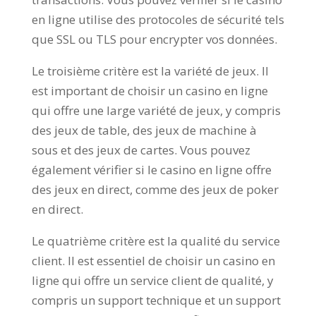
en ligne utilise des protocoles de sécurité tels
que SSL ou TLS pour encrypter vos données.
Le troisième critère est la variété de jeux. Il
est important de choisir un casino en ligne
qui offre une large variété de jeux, y compris
des jeux de table, des jeux de machine à
sous et des jeux de cartes. Vous pouvez
également vérifier si le casino en ligne offre
des jeux en direct, comme des jeux de poker
en direct.
Le quatrième critère est la qualité du service
client. Il est essentiel de choisir un casino en
ligne qui offre un service client de qualité, y
compris un support technique et un support