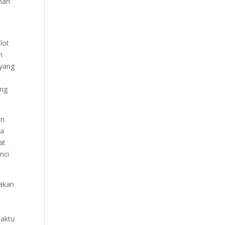
han
lot
n
 yang
ang
n.
la
at
nci
akan
waktu