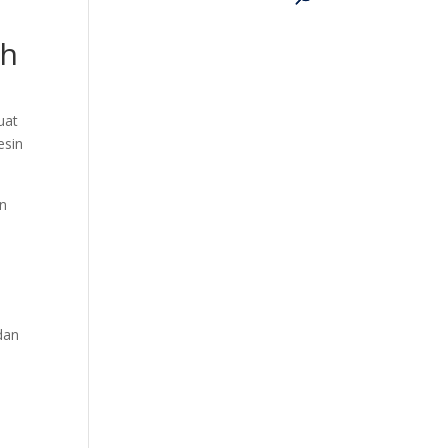
ah
uat
esin
an
i
dan