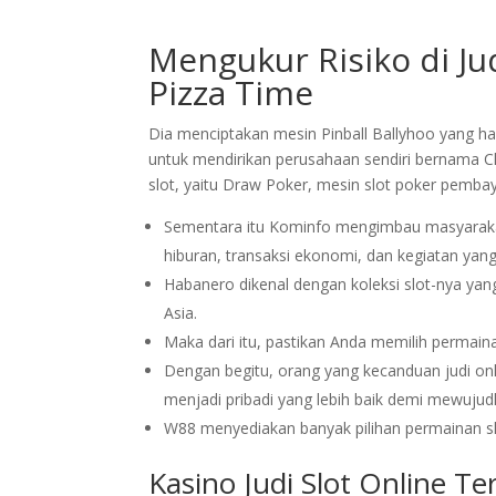
Mengukur Risiko di J
Pizza Time
Dia menciptakan mesin Pinball Ballyhoo yang ha
untuk mendirikan perusahaan sendiri bernama 
slot, yaitu Draw Poker, mesin slot poker pembay
Sementara itu Kominfo mengimbau masyarakat 
hiburan, transaksi ekonomi, dan kegiatan yang
Habanero dikenal dengan koleksi slot-nya yan
Asia.
Maka dari itu, pastikan Anda memilih permain
Dengan begitu, orang yang kecanduan judi onlin
menjadi pribadi yang lebih baik demi mewuju
W88 menyediakan banyak pilihan permainan sl
Kasino Judi Slot Online Te