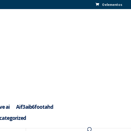
0 elementos
ah
ve ai
Aif3aib6footahd
categorized