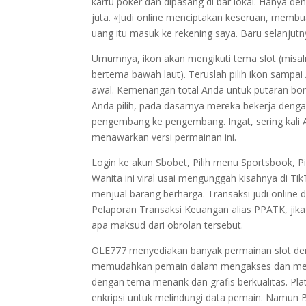
kartu poker dan dipasang di bar lokal. Hanya 
juta. «Judi online menciptakan keseruan, membua
uang itu masuk ke rekening saya. Baru selanjut
Umumnya, ikon akan mengikuti tema slot (misalny
bertema bawah laut). Teruslah pilih ikon sampa
awal. Kemenangan total Anda untuk putaran bo
Anda pilih, pada dasarnya mereka bekerja denga
pengembang ke pengembang. Ingat, sering kali
menawarkan versi permainan ini.
Login ke akun Sbobet, Pilih menu Sportsbook, Pi
Wanita ini viral usai mengunggah kisahnya di Ti
menjual barang berharga. Transaksi judi online d
Pelaporan Transaksi Keuangan alias PPATK, jika t
apa maksud dari obrolan tersebut.
OLE777 menyediakan banyak permainan slot de
memudahkan pemain dalam mengakses dan menik
dengan tema menarik dan grafis berkualitas. Pl
enkripsi untuk melindungi data pemain. Namun