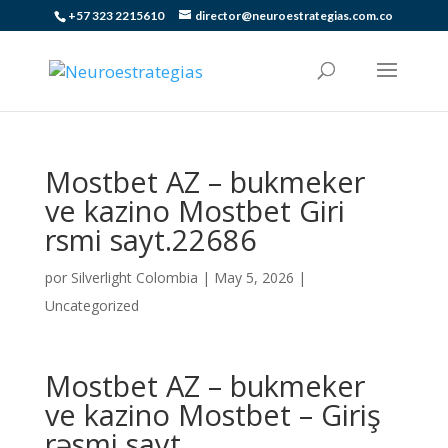
+57 323 2215610
director@neuroestrategias.com.co
Mostbet AZ – bukmeker
ve kazino Mostbet Giri
rsmi sayt.22686
por
Silverlight Colombia
|
May 5, 2026
|
Uncategorized
Mostbet AZ – bukmeker
ve kazino Mostbet – Giriş
rəsmi sayt