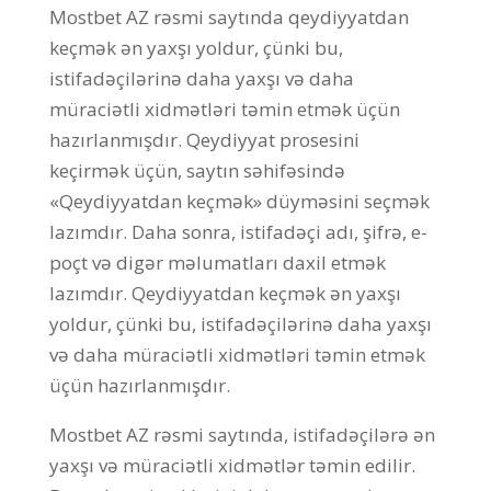
Mostbet AZ rəsmi saytında qeydiyyatdan
keçmək ən yaxşı yoldur, çünki bu,
istifadəçilərinə daha yaxşı və daha
müraciətli xidmətləri təmin etmək üçün
hazırlanmışdır. Qeydiyyat prosesini
keçirmək üçün, saytın səhifəsində
«Qeydiyyatdan keçmək» düyməsini seçmək
lazımdır. Daha sonra, istifadəçi adı, şifrə, e-
poçt və digər məlumatları daxil etmək
lazımdır. Qeydiyyatdan keçmək ən yaxşı
yoldur, çünki bu, istifadəçilərinə daha yaxşı
və daha müraciətli xidmətləri təmin etmək
üçün hazırlanmışdır.
Mostbet AZ rəsmi saytında, istifadəçilərə ən
yaxşı və müraciətli xidmətlər təmin edilir.