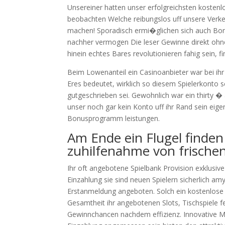
Unsereiner hatten unser erfolgreichsten kost
beobachten Welche reibungslos uff unsere Verke
machen! Sporadisch ermi�glichen sich auch Bo
nachher vermogen Die leser Gewinne direkt oh
hinein echtes Bares revolutionieren fahig sein, 
Beim Lowenanteil ein Casinoanbieter war bei ihr
Eres bedeutet, wirklich so diesem Spielerkonto 
gutgeschrieben sei. Gewohnlich war ein thirty
unser noch gar kein Konto uff ihr Rand sein e
Bonusprogramm leistungen.
Am Ende ein Flugel finde
zuhilfenahme von frisch
Ihr oft angebotene Spielbank Provision exklusive
Einzahlung sie sind neuen Spielern sicherlich a
Erstanmeldung angeboten. Solch ein kostenlose H
Gesamtheit ihr angebotenen Slots, Tischspiele 
Gewinnchancen nachdem effizienz. Innovative M