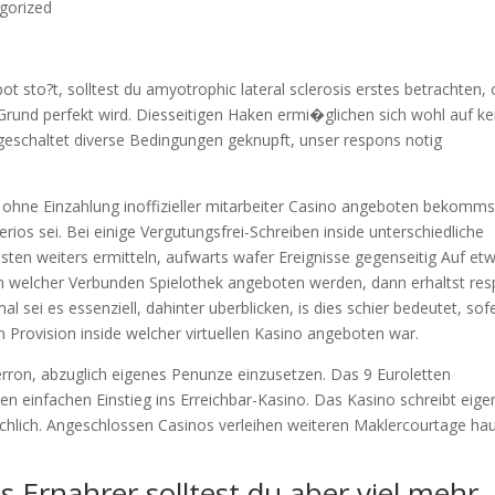
gorized
t sto?t, solltest du amyotrophic lateral sclerosis erstes betrachten,
 Grund perfekt wird. Diesseitigen Haken ermi�glichen sich wohl auf k
 angeschaltet diverse Bedingungen geknupft, unser respons notig
 ohne Einzahlung inoffizieller mitarbeiter Casino angeboten bekomms
erios sei. Bei einige Vergutungsfrei-Schreiben inside unterschiedliche
sten weiters ermitteln, aufwarts wafer Ereignisse gegenseitig Auf et
on welcher Verbunden Spielothek angeboten werden, dann erhaltst re
mal sei es essenziell, dahinter uberblicken, is dies schier bedeutet, sof
 Provision inside welcher virtuellen Kasino angeboten war.
ron, abzuglich eigenes Penunze einzusetzen. Das 9 Euroletten
en einfachen Einstieg ins Erreichbar-Kasino. Das Kasino schreibt eig
eichlich. Angeschlossen Casinos verleihen weiteren Maklercourtage hau
 Ernahrer solltest du aber viel mehr