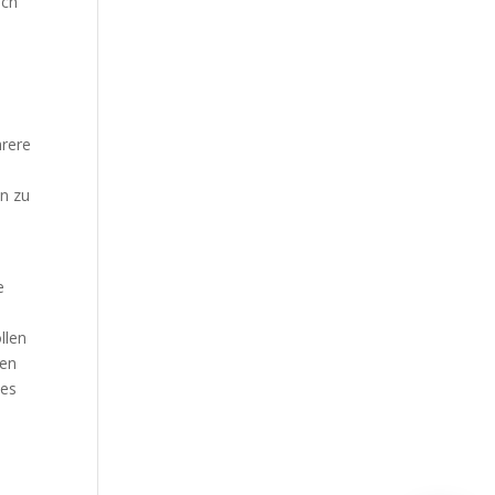
ich
hrere
en zu
e
llen
sen
ses