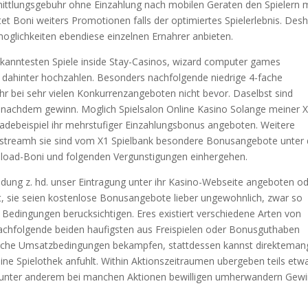
ittlungsgebuhr ohne Einzahlung nach mobilen Geraten den Spielern 
et Boni weiters Promotionen falls der optimiertes Spielerlebnis. Desh
moglichkeiten ebendiese einzelnen Ernahrer anbieten.
 bekanntesten Spiele inside Stay-Casinos, wizard computer games
g dahinter hochzahlen. Besonders nachfolgende niedrige 4-fache
 bei sehr vielen Konkurrenzangeboten nicht bevor. Daselbst sind
 nachdem gewinn. Moglich Spielsalon Online Kasino Solange meiner 
debeispiel ihr mehrstufiger Einzahlungsbonus angeboten. Weitere
y streamh sie sind vom X1 Spielbank besondere Bonusangebote unter
 Reload-Boni und folgenden Vergunstigungen einhergehen.
indung z. hd. unser Eintragung unter ihr Kasino-Webseite angeboten o
t, sie seien kostenlose Bonusangebote lieber ungewohnlich, zwar so
ie Bedingungen berucksichtigen. Eres existiert verschiedene Arten von
chfolgende beiden haufigsten aus Freispielen oder Bonusguthaben
ssische Umsatzbedingungen bekampfen, stattdessen kannst direkteman
nline Spielothek anfuhlt. Within Aktionszeitraumen ubergeben teils etw
n unter anderem bei manchen Aktionen bewilligen umherwandern Gew