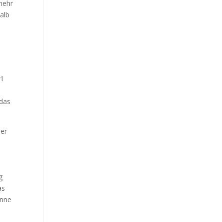
mehr
alb
X1
 das
der
g
as
inne