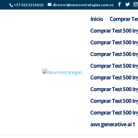
+57 323 2215610
director@neuroestrategias.com.co
Inicio
Comprar Tes
Comprar Test 500 Iny
Comprar Test 500 Iny
Comprar Test 500 Iny
Comprar Test 500 Iny
Comprar Test 500 Iny
Comprar Test 500 Iny
Comprar Test 500 Iny
Mutma?lich mochtest d
Comprar Test 500 Iny
probieren, blo? dire
aws generative ai 1
mussen