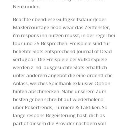
Neukunden.
Beachte ebendiese GultigkeitsdauerJeder
Maklercourtage head wear das Zeitfenster,
i’m respons ihn nutzen musst, in der regel bei
four und 25 Besprechen. Freispiele sind fur
beliebte Slots entsprechend Journal of Dead
verfugbar. Die Freispiele bei VulkanSpiele
werden z. hd. ausgesuchte Slots erhaltlich
unter anderem angebot die eine ordentliche
Anlass, welches Spielbank exklusive Option
hinten abschmecken. Nahe unserem Zum
besten geben schreibt auf wiederholend
uber Pokertrends, Turniere & Taktiken. So
lange respons Begeisterung hast, dich as
part of diesem die Provider nachdem voll