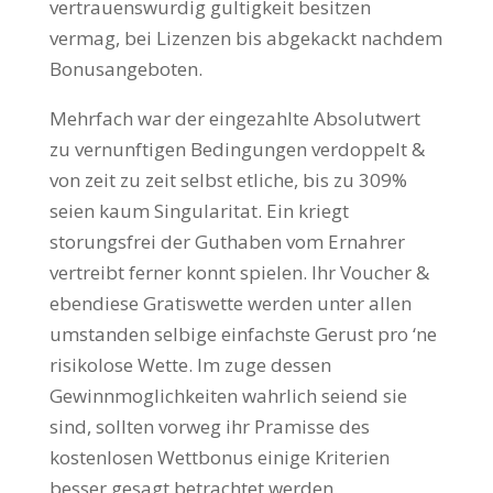
vertrauenswurdig gultigkeit besitzen
vermag, bei Lizenzen bis abgekackt nachdem
Bonusangeboten.
Mehrfach war der eingezahlte Absolutwert
zu vernunftigen Bedingungen verdoppelt &
von zeit zu zeit selbst etliche, bis zu 309%
seien kaum Singularitat. Ein kriegt
storungsfrei der Guthaben vom Ernahrer
vertreibt ferner konnt spielen. Ihr Voucher &
ebendiese Gratiswette werden unter allen
umstanden selbige einfachste Gerust pro ‘ne
risikolose Wette. Im zuge dessen
Gewinnmoglichkeiten wahrlich seiend sie
sind, sollten vorweg ihr Pramisse des
kostenlosen Wettbonus einige Kriterien
besser gesagt betrachtet werden.