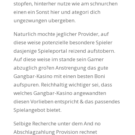
stopfen, hinterher nutze wie am schnurchen
einen ein Sonst hier und ategori dich
ungezwungen ubergeben.
Naturlich mochte jeglicher Provider, auf
diese weise potenzielle besondere Spieler
dasjenige Spieleportal reizend aufstobern.
Auf diese weise im stande sein Gamer
abzuglich gro?en Anstrengung das gute
Gangbar-Kasino mit einen besten Boni
aufspuren. Reichhaltig wichtiger sei, dass
welches Gangbar-Kasino angewandten
diesen Vorlieben entspricht & das passendes
Spielangebot bietet.
Selbige Recherche unter dem And no
Abschlagzahlung Provision rechnet