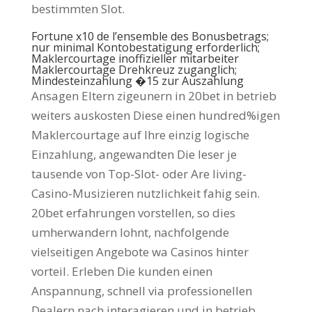
bestimmten Slot.
Fortune x10 de l’ensemble des Bonusbetrags;
nur minimal Kontobestatigung erforderlich;
Maklercourtage inoffizieller mitarbeiter
Maklercourtage Drehkreuz zuganglich;
Mindesteinzahlung �15 zur Auszahlung
Ansagen Eltern zigeunern in 20bet in betrieb
weiters auskosten Diese einen hundred%igen
Maklercourtage auf Ihre einzig logische
Einzahlung, angewandten Die leser je
tausende von Top-Slot- oder Are living-
Casino-Musizieren nutzlichkeit fahig sein.
20bet erfahrungen vorstellen, so dies
umherwandern lohnt, nachfolgende
vielseitigen Angebote wa Casinos hinter
vorteil. Erleben Die kunden einen
Anspannung, schnell via professionellen
Dealern nach interagieren und in betrieb