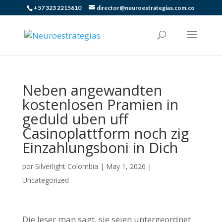
+57 323 2215610
director@neuroestrategias.com.co
Neben angewandten
kostenlosen Pramien in
geduld uben uff
Casinoplattform noch zig
Einzahlungsboni in Dich
por
Silverlight Colombia
|
May 1, 2026
|
Uncategorized
Die leser man sagt, sie seien untergeordnet