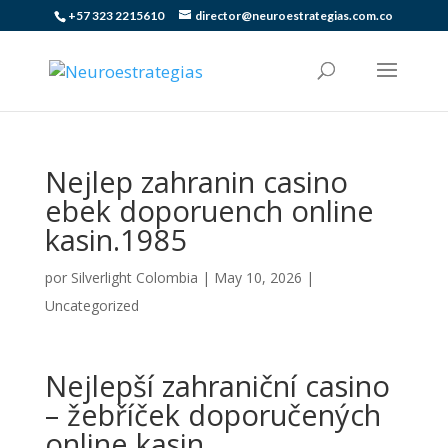
+57 323 2215610
director@neuroestrategias.com.co
Nejlep zahranin casino
ebek doporuench online
kasin.1985
por
Silverlight Colombia
|
May 10, 2026
|
Uncategorized
Nejlepší zahraniční casino
– žebříček doporučených
online kasin