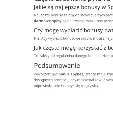
Jakie są najlepsze bonusy w S
Najlepsze bonusy zależą od indywidualnych pref
darmowe spiny
są najczęściej wybierane prze
Czy mogę wypłacić bonusy na
Nie. Aby wypłacić bonusowe środki, musisz najp
Jak często mogę korzystać z 
To zależy od regulaminu danego bonusu. Niektó
Podsumowanie
Wykorzystując
bonus spybet
, gracze mają szan
dostępnych promocji, aby maksymalizować swoj
odpowiedzialnie i cieszyć się rozgrywką!