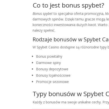
Co to jest bonus spybet?
Bonus spybet
to specjalna oferta promocyjna, k
darmowych spinów. Dzięki temu gracze mogą le
konieczności inwestowania dużych kwot. Warto 
należy spełnić.
Rodzaje bonusów w Spybet Ca
W Spybet Casino dostępne są różnorodne typy bo
Bonus powitalny
Darmowe spiny
Bonusy depozytowe
Bonusy lojalnościowe
Promocje sezonowe
Typy bonusów w Spybet C
Każdy z bonusów ma swoje unikalne cechy. Przyjr