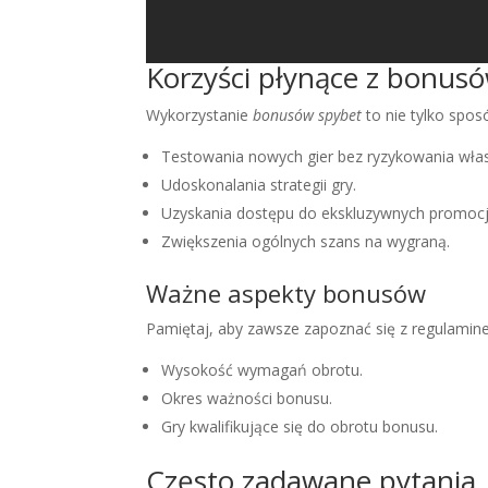
Korzyści płynące z bonus
Wykorzystanie
bonusów spybet
to nie tylko spos
Testowania nowych gier bez ryzykowania włas
Udoskonalania strategii gry.
Uzyskania dostępu do ekskluzywnych promocj
Zwiększenia ogólnych szans na wygraną.
Ważne aspekty bonusów
Pamiętaj, aby zawsze zapoznać się z regulami
Wysokość wymagań obrotu.
Okres ważności bonusu.
Gry kwalifikujące się do obrotu bonusu.
Często zadawane pytania