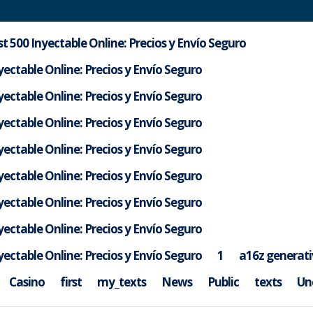
t 500 Inyectable Online: Precios y Envío Seguro
ectable Online: Precios y Envío Seguro
ectable Online: Precios y Envío Seguro
ectable Online: Precios y Envío Seguro
ectable Online: Precios y Envío Seguro
ectable Online: Precios y Envío Seguro
ectable Online: Precios y Envío Seguro
ectable Online: Precios y Envío Seguro
bonusu spybet odkryj i zyskaj
ectable Online: Precios y Envío Seguro
1
a16z generati
Casino
first
my_texts
News
Public
texts
Un
gorized