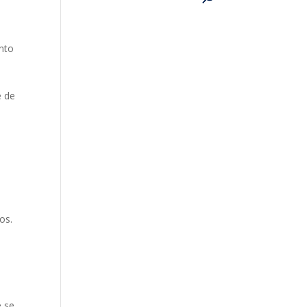
ento
e de
os.
e se