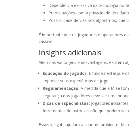
Dependência excessiva da tecnologia pode
Preocupações com a privacidade dos dado
Possibilidade de viés nos algoritmos, que 
É importante que os jogadores e operadores est
cassino.
Insights adicionais
Além das vantagens e desvantagens, existem a
Educação do Jogador:
É fundamental que os
impactar suas experiências de jogo.
Regulamentação:
À medida que a IA se tor
segurança dos jogadores deve ser uma priori
Dicas de Especialistas:
Jogadores iniciante
ferramentas de autoexclusão que podem ser o
Esses insights ajudam a criar um ambiente de j