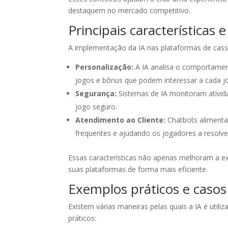
destaquem no mercado competitivo.
Principais características 
A implementação da IA nas plataformas de cassin
Personalização:
A IA analisa o comportame
jogos e bônus que podem interessar a cada j
Segurança:
Sistemas de IA monitoram ativida
jogo seguro.
Atendimento ao Cliente:
Chatbots alimenta
frequentes e ajudando os jogadores a resolv
Essas características não apenas melhoram a e
suas plataformas de forma mais eficiente.
Exemplos práticos e casos
Existem várias maneiras pelas quais a IA é util
práticos: