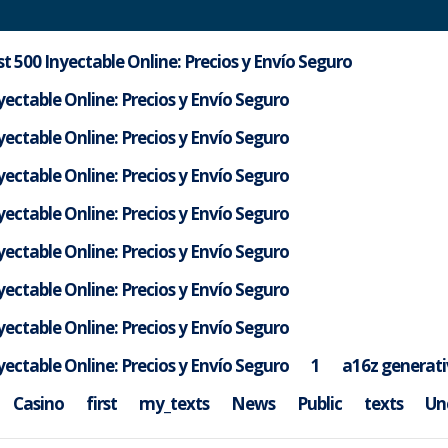
t 500 Inyectable Online: Precios y Envío Seguro
ectable Online: Precios y Envío Seguro
ectable Online: Precios y Envío Seguro
ectable Online: Precios y Envío Seguro
ectable Online: Precios y Envío Seguro
ectable Online: Precios y Envío Seguro
ectable Online: Precios y Envío Seguro
ectable Online: Precios y Envío Seguro
taformas de Cassino Online
ectable Online: Precios y Envío Seguro
1
a16z generati
gorized
Casino
first
my_texts
News
Public
texts
Un