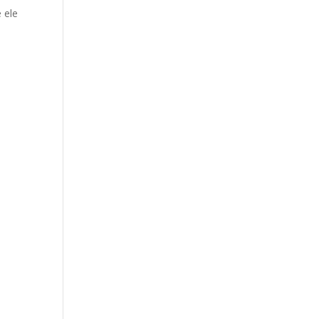
 ele
s