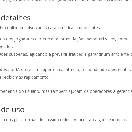
e detalhes
o online envolve várias características importantes:
nto dos jogadores e oferece recomendações personalizadas, como
ogador.
des suspeitas, ajudando a prevenir fraudes e garantir um ambiente 
dos por IA oferecem suporte instantâneo, respondendo a perguntas
er problemas rapidamente.
xperiência do usuário, mas também ajudam os operadores a gerenci
 de uso
izada nas plataformas de cassino online. Aqui estão alguns exemplos