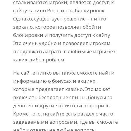
сталкиваются игроки, является доступ к
сайту казино Pinco из-за блокировок.
Однако, существует решение – пинко
зеркало, которое позволяет обойти
блокировки и получить доступ к сайту.
Это очень удобно и позволяет игрокам
продолжать играть в любимые игры без
каких-либо проблем.
На сайте пинко вы также сможете найти
информацию о бонусах и акциях,
которые предлагает казино. Это может
включать бесплатные спины, бонусы за
депозит и другие приятные сюрпризы.
Кроме того, на сайте есть раздел с часто
задаваемыми вопросами, где вы сможете
найти ответы на любые вопросы,