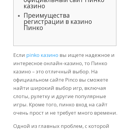
казино
Преимущества
регистрации в казино
Пинко
Если
pinko казино
вы ищете надежное и
интересное онлайн-казино, то Пинко
казино – это отличный выбор. На
официальном сайте Pinco вы сможете
найти широкий выбор игр, включая
слоты, рулетку и другие популярные
игры. Кроме того, пинко вход на сайт
очень прост и не требует много времени.
Одной из главных проблем, с которой