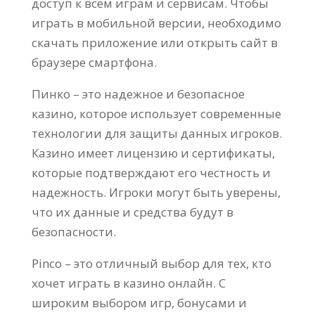
доступ к всем играм и сервисам. Чтобы
играть в мобильной версии, необходимо
скачать приложение или открыть сайт в
браузере смартфона.
Пинко – это надежное и безопасное
казино, которое использует современные
технологии для защиты данных игроков.
Казино имеет лицензию и сертификаты,
которые подтверждают его честность и
надежность. Игроки могут быть уверены,
что их данные и средства будут в
безопасности.
Pinco – это отличный выбор для тех, кто
хочет играть в казино онлайн. С
широким выбором игр, бонусами и