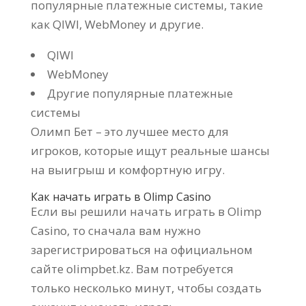
популярные платежные системы, такие
как QIWI, WebMoney и другие.
QIWI
WebMoney
Другие популярные платежные
системы
Олимп Бет – это лучшее место для
игроков, которые ищут реальные шансы
на выигрыш и комфортную игру.
Как начать играть в Olimp Casino
Если вы решили начать играть в Olimp
Casino, то сначала вам нужно
зарегистрироваться на официальном
сайте olimpbet.kz. Вам потребуется
только несколько минут, чтобы создать