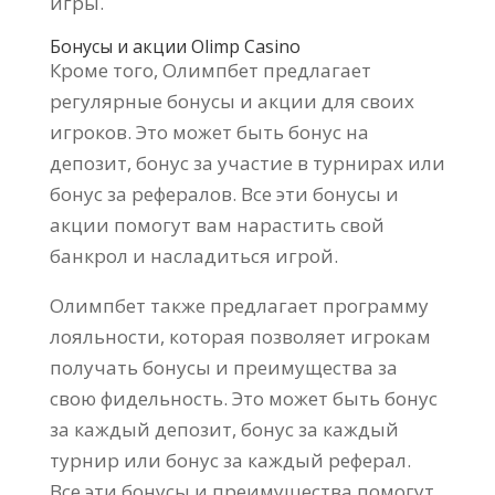
игры.
Бонусы и акции Olimp Casino
Кроме того, Олимпбет предлагает
регулярные бонусы и акции для своих
игроков. Это может быть бонус на
депозит, бонус за участие в турнирах или
бонус за рефералов. Все эти бонусы и
акции помогут вам нарастить свой
банкрол и насладиться игрой.
Олимпбет также предлагает программу
лояльности, которая позволяет игрокам
получать бонусы и преимущества за
свою фидельность. Это может быть бонус
за каждый депозит, бонус за каждый
турнир или бонус за каждый реферал.
Все эти бонусы и преимущества помогут