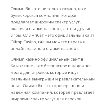
Олимп бк – это не только казино, но и
букмекерская компания, которая
предлагает широкий спектр услуг,
включая ставки на спорт, лото и другие
игры. Олимпбет – это официальный сайт
Olimp Casino, где вы можете играть в
онлайн-казино и ставки на спорт.
Олимп казино официальный сайт в
Казахстане – это безопасное и надежное
место для игроков, которые ищут
реальные выигрыши и развлекательный
опыт. Олимп бк – это проверенная и
надежная компания, которая предлагает
широкий спектр услуг для игроков.