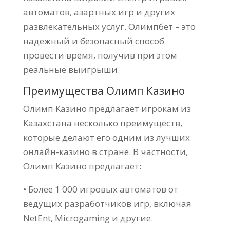
автоматов, азартных игр и других
развлекательных услуг. Олимпбет – это
надежный и безопасный способ
провести время, получив при этом
реальные выигрыши.
Преимущества Олимп Казино
Олимп Казино предлагает игрокам из
Казахстана несколько преимуществ,
которые делают его одним из лучших
онлайн-казино в стране. В частности,
Олимп Казино предлагает:
• Более 1 000 игровых автоматов от
ведущих разработчиков игр, включая
NetEnt, Microgaming и другие.