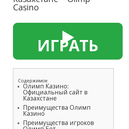
Casino
▶️
ИГРАТЬ
Содержимое
Олимп Казино:
Официальный сайт в
Казахстане
Преимущества Олимп
Казино
Преимущества игроков
Олимп Бет