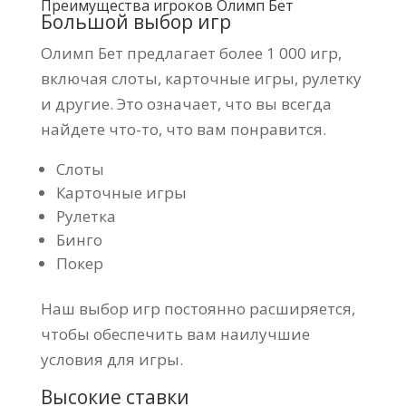
Преимущества игроков Олимп Бет
Большой выбор игр
Олимп Бет предлагает более 1 000 игр,
включая слоты, карточные игры, рулетку
и другие. Это означает, что вы всегда
найдете что-то, что вам понравится.
Слоты
Карточные игры
Рулетка
Бинго
Покер
Наш выбор игр постоянно расширяется,
чтобы обеспечить вам наилучшие
условия для игры.
Высокие ставки