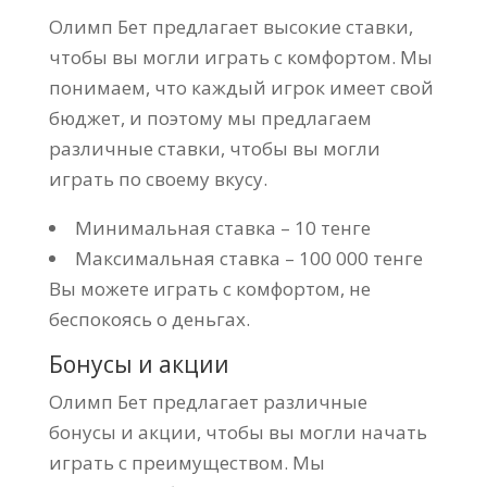
Олимп Бет предлагает высокие ставки,
чтобы вы могли играть с комфортом. Мы
понимаем, что каждый игрок имеет свой
бюджет, и поэтому мы предлагаем
различные ставки, чтобы вы могли
играть по своему вкусу.
Минимальная ставка – 10 тенге
Максимальная ставка – 100 000 тенге
Вы можете играть с комфортом, не
беспокоясь о деньгах.
Бонусы и акции
Олимп Бет предлагает различные
бонусы и акции, чтобы вы могли начать
играть с преимуществом. Мы