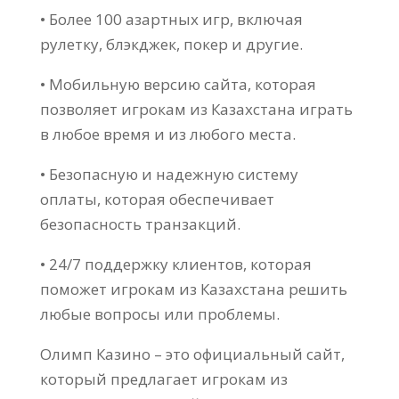
• Более 100 азартных игр, включая
рулетку, блэкджек, покер и другие.
• Мобильную версию сайта, которая
позволяет игрокам из Казахстана играть
в любое время и из любого места.
• Безопасную и надежную систему
оплаты, которая обеспечивает
безопасность транзакций.
• 24/7 поддержку клиентов, которая
поможет игрокам из Казахстана решить
любые вопросы или проблемы.
Олимп Казино – это официальный сайт,
который предлагает игрокам из