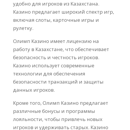
удобно для игроков из Казахстана.
Казино предлагает широкий спектр игр,
включая слоты, карточные игры и
рулетку.
Олимп Казино имеет лицензию на
работу в Казахстане, что обеспечивает
безопасность и честность игроков.
Казино использует современные
технологии для обеспечения
безопасности транзакций и защиты
данных игроков.
Кроме того, Олимп Казино предлагает
различные бонусы и программы
лояльности, чтобы привлечь новых
игроков и удерживать старых. Казино