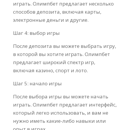
играть. Олимпбет предлагает несколько
способов депозита, включая карты,
электронные деньги и другие.
Шаг 4: выбор игры
После депозита вы можете выбрать игру,
в которой вы хотите играть. Олимпбет
предлагает широкий спектр игр,
включая казино, спорт и лото.
Шаг 5: начало игры
После выбора игры вы можете начать
играть. Олимпбет предлагает интерфейс,
который легко использовать, и вам не
нужно иметь какие-либо навыки или
опыт в играх.