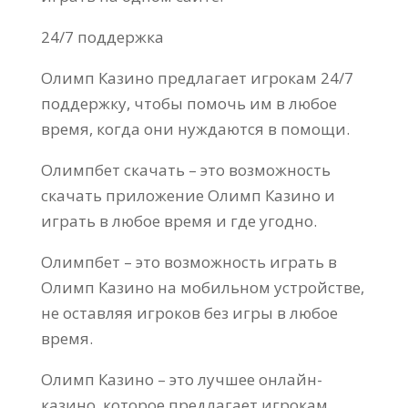
24/7 поддержка
Олимп Казино предлагает игрокам 24/7
поддержку, чтобы помочь им в любое
время, когда они нуждаются в помощи.
Олимпбет скачать – это возможность
скачать приложение Олимп Казино и
играть в любое время и где угодно.
Олимпбет – это возможность играть в
Олимп Казино на мобильном устройстве,
не оставляя игроков без игры в любое
время.
Олимп Казино – это лучшее онлайн-
казино, которое предлагает игрокам