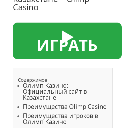
Casino
▶️
ИГРАТЬ
Содержимое
Олимп Казино:
Официальный сайт в
Казахстане
Преимущества Olimp Casino
Преимущества игроков в
Олимп Казино