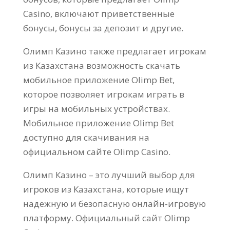
Casino, включают приветственные
бонусы, бонусы за депозит и другие.
Олимп Казино также предлагает игрокам
из Казахстана возможность скачать
мобильное приложение Olimp Bet,
которое позволяет игрокам играть в
игры на мобильных устройствах.
Мобильное приложение Olimp Bet
доступно для скачивания на
официальном сайте Olimp Casino.
Олимп Казино – это лучший выбор для
игроков из Казахстана, которые ищут
надежную и безопасную онлайн-игровую
платформу. Официальный сайт Olimp