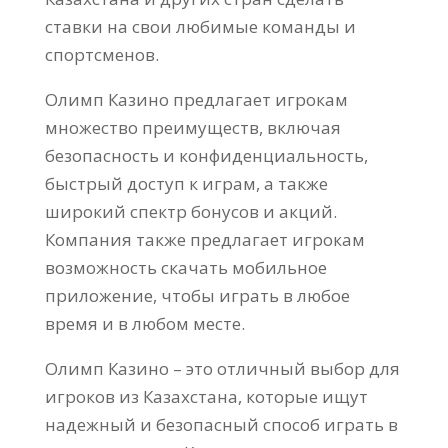
ставки на свои любимые команды и
спортсменов.
Олимп Казино предлагает игрокам
множество преимуществ, включая
безопасность и конфиденциальность,
быстрый доступ к играм, а также
широкий спектр бонусов и акций.
Компания также предлагает игрокам
возможность скачать мобильное
приложение, чтобы играть в любое
время и в любом месте.
Олимп Казино – это отличный выбор для
игроков из Казахстана, которые ищут
надежный и безопасный способ играть в