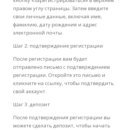
кнопку «Зарегистрироваться» в верхнем
правом углу страницы. Затем введите
свои личные данные, включая имя,
фамилию, дату рождения и адрес
электронной почты.
Шаг 2: подтверждение регистрации
После регистрации вам будет
отправлено письмо с подтверждением
регистрации. Откройте это письмо и
кликните на ссылку, чтобы подтвердить
свой аккаунт.
Шаг 3: депозит
После подтверждения регистрации вы
можете сделать депозит, чтобы начать