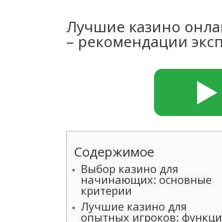
Лучшие казино онла
– рекомендации экс
▶
Содержимое
Выбор казино для
начинающих: основные
критерии
Лучшие казино для
опытных игроков: функц