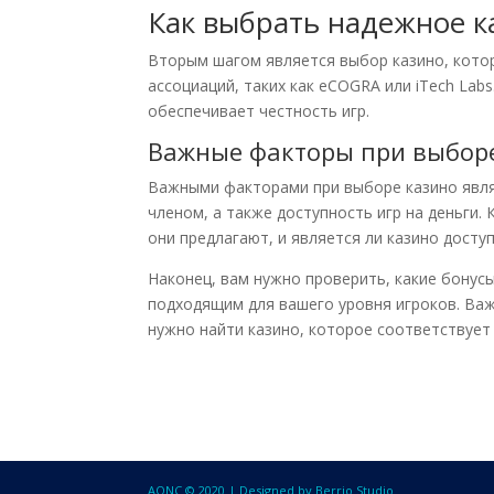
Как выбрать надежное к
Вторым шагом является выбор казино, кото
ассоциаций, таких как eCOGRA или iTech Labs
обеспечивает честность игр.
Важные факторы при выбор
Важными факторами при выборе казино являю
членом, а также доступность игр на деньги.
они предлагают, и является ли казино досту
Наконец, вам нужно проверить, какие бонус
подходящим для вашего уровня игроков. Важ
нужно найти казино, которое соответствуе
AONC © 2020 | Designed by Berrio Studio