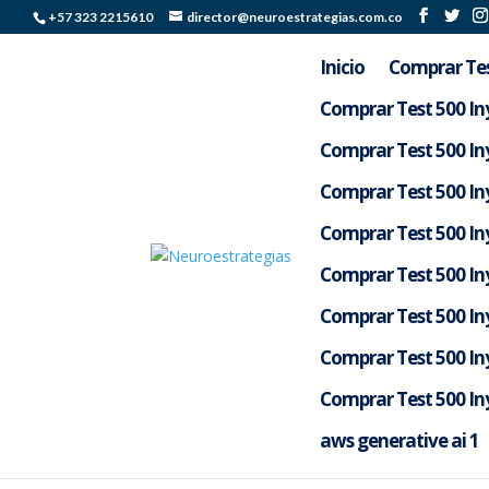
+57 323 2215610
director@neuroestrategias.com.co
Inicio
Comprar Tes
Comprar Test 500 Iny
Comprar Test 500 Iny
Comprar Test 500 Iny
Comprar Test 500 Iny
Comprar Test 500 Iny
Comprar Test 500 Iny
Comprar Test 500 Iny
онлайн 2026 для но
Comprar Test 500 Iny
экспертов.141 (4)
aws generative ai 1
por
Silverlight Colombia
|
Abr 27, 2026
|
Uncate