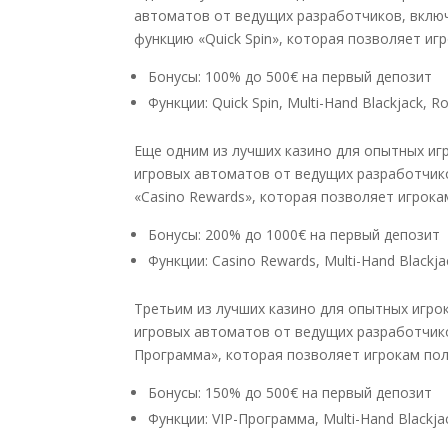
автоматов от ведущих разработчиков, включа
функцию «Quick Spin», которая позволяет иг
Бонусы: 100% до 500€ на первый депозит
Функции: Quick Spin, Multi-Hand Blackjack, Ro
Еще одним из лучших казино для опытных игр
игровых автоматов от ведущих разработчик
«Casino Rewards», которая позволяет игрока
Бонусы: 200% до 1000€ на первый депозит
Функции: Casino Rewards, Multi-Hand Blackjac
Третьим из лучших казино для опытных игрок
игровых автоматов от ведущих разработчиков
Программа», которая позволяет игрокам пол
Бонусы: 150% до 500€ на первый депозит
Функции: VIP-Программа, Multi-Hand Blackjac