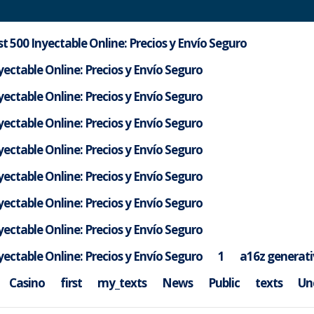
t 500 Inyectable Online: Precios y Envío Seguro
ectable Online: Precios y Envío Seguro
ectable Online: Precios y Envío Seguro
ectable Online: Precios y Envío Seguro
ectable Online: Precios y Envío Seguro
ectable Online: Precios y Envío Seguro
ectable Online: Precios y Envío Seguro
ectable Online: Precios y Envío Seguro
вичков и профи рекомендаци
ectable Online: Precios y Envío Seguro
1
a16z generati
Casino
first
my_texts
News
Public
texts
Un
gorized