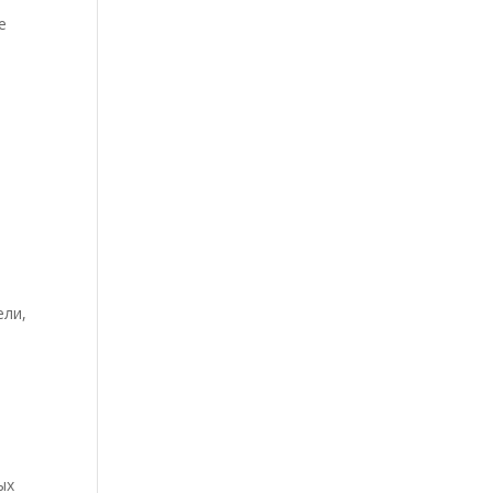
е
,
ели,
ых