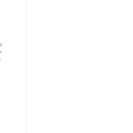
00
ю
.