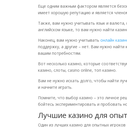
Еще одним важным фактором является безоп
имеет хорошую репутацию и является членом
Также, вам нужно учитывать язык и валюта, 
английском языке, то вам нужно найти казин
Наконец, вам нужно учитывать
онлайн казин
поддержку, а другие – нет. Вам нужно найти
вашим потребностям.
Вот несколько казино, которые соответствую
казино, слоты, casino online, топ казино.
Вам не нужно искать долго, чтобы найти луч
и начните играть.
Помните, что выбор казино – это личное реш
бойтесь экспериментировать и пробовать нов
Лучшие казино для опыт
Один из лучших казино для опытных игроков 