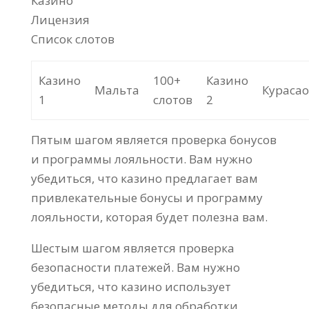
Казино
Лицензия
Список слотов
Казино
100+
Казино
Мальта
Курасао
1
слотов
2
Пятым шагом является проверка бонусов
и программы лояльности. Вам нужно
убедиться, что казино предлагает вам
привлекательные бонусы и программу
лояльности, которая будет полезна вам.
Шестым шагом является проверка
безопасности платежей. Вам нужно
убедиться, что казино использует
безопасные методы для обработки