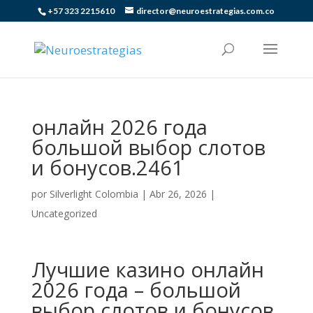
+57 323 2215610
director@neuroestrategias.com.co
онлайн 2026 года
большой выбор слотов
и бонусов.2461
por
Silverlight Colombia
|
Abr 26, 2026
|
Uncategorized
Лучшие казино онлайн
2026 года – большой
выбор слотов и бонусов