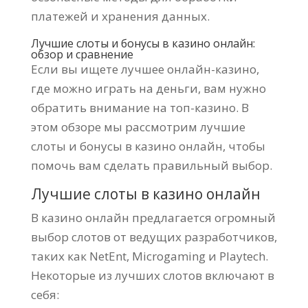
платежей и хранения данных.
Лучшие слоты и бонусы в казино онлайн:
обзор и сравнение
Если вы ищете лучшее онлайн-казино,
где можно играть на деньги, вам нужно
обратить внимание на топ-казино. В
этом обзоре мы рассмотрим лучшие
слоты и бонусы в казино онлайн, чтобы
помочь вам сделать правильный выбор.
Лучшие слоты в казино онлайн
В казино онлайн предлагается огромный
выбор слотов от ведущих разработчиков,
таких как NetEnt, Microgaming и Playtech.
Некоторые из лучших слотов включают в
себя: