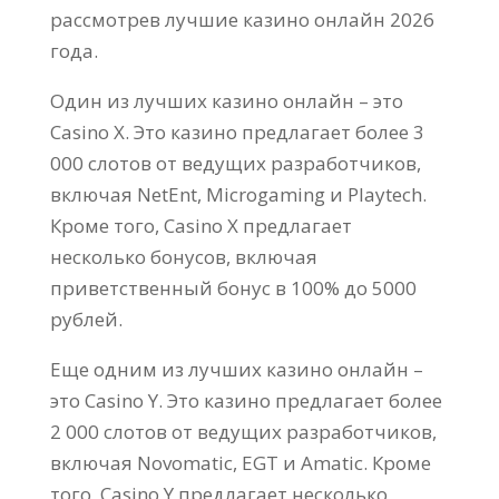
рассмотрев лучшие казино онлайн 2026
года.
Один из лучших казино онлайн – это
Casino X. Это казино предлагает более 3
000 слотов от ведущих разработчиков,
включая NetEnt, Microgaming и Playtech.
Кроме того, Casino X предлагает
несколько бонусов, включая
приветственный бонус в 100% до 5000
рублей.
Еще одним из лучших казино онлайн –
это Casino Y. Это казино предлагает более
2 000 слотов от ведущих разработчиков,
включая Novomatic, EGT и Amatic. Кроме
того, Casino Y предлагает несколько