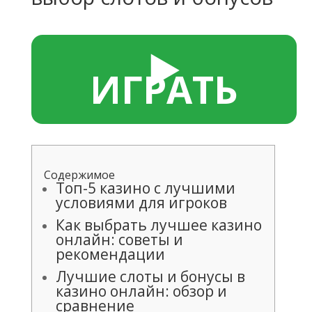
▶️
ИГРАТЬ
Содержимое
Топ-5 казино с лучшими
условиями для игроков
Как выбрать лучшее казино
онлайн: советы и
рекомендации
Лучшие слоты и бонусы в
казино онлайн: обзор и
сравнение