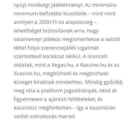
nyújt minőségi játékélményt. Az minimális
minimum befizetési küszöbök – mint mint
amilyen a 2000 Ft-os alapösszeg –
lehetőséget biztosítanak arra, hogy
valamennyi játékos megismerhesse a valódi
téttel folyó szerencsejáték izgalmát
számottevő kockázat nélkül. A licencelt
oldalak, mint a Vegas.hu, a Kaszino.hu és az
Xcasino.hu, megbízható és megbízható
közeget kínálnak mindehhez. Mindig győződj
meg róla a platform jogosítványát, nézd át
figyelmesen a ajánlati feltételeket, és
kaszinózz megfontoltan – így a kaszinózás
valódi szórakozás marad.