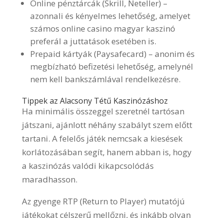
Online pénztárcák (Skrill, Neteller) –
azonnali és kényelmes lehetőség, amelyet
számos online casino magyar kaszinó
preferál a juttatások esetében is.
Prepaid kártyák (Paysafecard) – anonim és
megbízható befizetési lehetőség, amelynél
nem kell bankszámlával rendelkezésre.
Tippek az Alacsony Tétű Kaszinózáshoz
Ha minimális összeggel szeretnél tartósan
játszani, ajánlott néhány szabályt szem előtt
tartani. A felelős játék nemcsak a kiesések
korlátozásában segít, hanem abban is, hogy
a kaszinózás valódi kikapcsolódás
maradhasson.
Az gyenge RTP (Return to Player) mutatójú
játékokat célszerű mellőzni, és inkább olyan