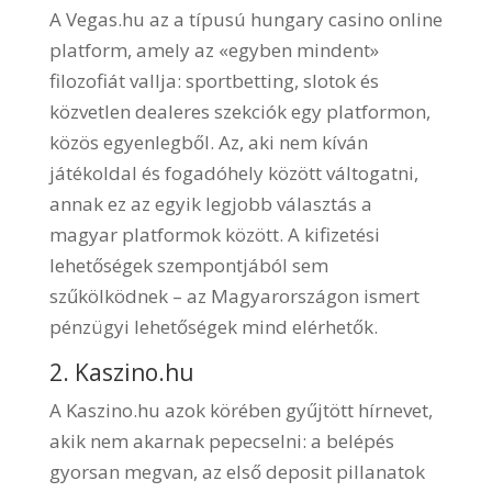
A Vegas.hu az a típusú hungary casino online
platform, amely az «egyben mindent»
filozofiát vallja: sportbetting, slotok és
közvetlen dealeres szekciók egy platformon,
közös egyenlegből. Az, aki nem kíván
játékoldal és fogadóhely között váltogatni,
annak ez az egyik legjobb választás a
magyar platformok között. A kifizetési
lehetőségek szempontjából sem
szűkölködnek – az Magyarországon ismert
pénzügyi lehetőségek mind elérhetők.
2. Kaszino.hu
A Kaszino.hu azok körében gyűjtött hírnevet,
akik nem akarnak pepecselni: a belépés
gyorsan megvan, az első deposit pillanatok