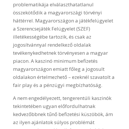
problematikája elválaszthatatlanul
összekötődik a magyarországi törvényi
háttérrel. Magyarországon a játékfelügyelet
a Szerencsejáték Felügyelet (SZEF)
illetékességébe tartozik, és csak az
jogosítvánnyal rendelkező oldalak
tevékenykedhetnek törvényesen a magyar
piacon. A kaszinó minimum befizetés
magyarországon emiatt főleg a jogosult
oldalakon értelmezhető – ezeknél szavatolt a
fair play és a pénzügyi megbízhatóság.
A nem engedélyezett, tengerentúli kaszinók
tekintetében ugyan előfordulhatnak
kedvezőbbnek tűnő befizetési küszöbök, ám
az ilyen ajánlatok súlyos problémát