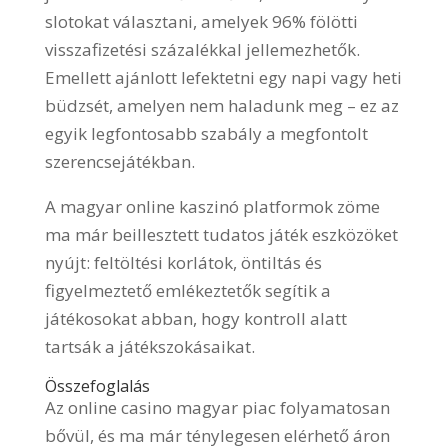
slotokat választani, amelyek 96% fölötti
visszafizetési százalékkal jellemezhetők.
Emellett ajánlott lefektetni egy napi vagy heti
büdzsét, amelyen nem haladunk meg – ez az
egyik legfontosabb szabály a megfontolt
szerencsejátékban.
A magyar online kaszinó platformok zöme
ma már beillesztett tudatos játék eszközöket
nyújt: feltöltési korlátok, öntiltás és
figyelmeztető emlékeztetők segítik a
játékosokat abban, hogy kontroll alatt
tartsák a játékszokásaikat.
Összefoglalás
Az online casino magyar piac folyamatosan
bővül, és ma már ténylegesen elérhető áron