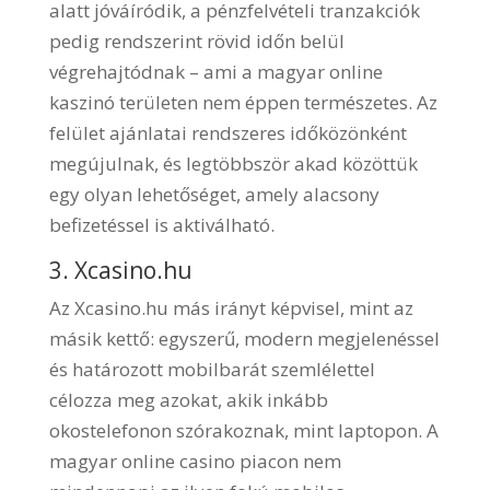
alatt jóváíródik, a pénzfelvételi tranzakciók
pedig rendszerint rövid időn belül
végrehajtódnak – ami a magyar online
kaszinó területen nem éppen természetes. Az
felület ajánlatai rendszeres időközönként
megújulnak, és legtöbbször akad közöttük
egy olyan lehetőséget, amely alacsony
befizetéssel is aktiválható.
3. Xcasino.hu
Az Xcasino.hu más irányt képvisel, mint az
másik kettő: egyszerű, modern megjelenéssel
és határozott mobilbarát szemlélettel
célozza meg azokat, akik inkább
okostelefonon szórakoznak, mint laptopon. A
magyar online casino piacon nem