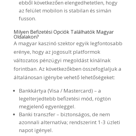
ebből következően elengedhetetlen, hogy
az felület mobilon is stabilan és simán
fusson.
Milyen Befizetési Opciók Találhatók Magyar
Oldalakon?
A magyar kaszinó szektor egyik legfontosabb
erénye, hogy az jogosult platformok
változatos pénzügyi megoldást kínálnak
forintban. Az következőkben összefoglaljuk a
általánosan igénybe vehető lehetőségeket:
Bankkártya (Visa / Mastercard) – a
legelterjedtebb befizetési mód, rögtön
megjelenő egyenleggel.
Banki transzfer – biztonságos, de nem
azonnali alternatíva; rendszerint 1-3 üzleti
napot igényel.