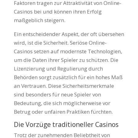
Faktoren tragen zur Attraktivität von Online-
Casinos bei und können ihren Erfolg
maßgeblich steigern.
Ein entscheidender Aspekt, der oft übersehen
wird, ist die Sicherheit. Seriöse Online-
Casinos setzen auf modernste Technologien,
um die Daten ihrer Spieler zu schützen. Die
Lizenzierung und Regulierung durch
Behörden sorgt zusätzlich für ein hohes Maß
an Vertrauen. Diese Sicherheitsmerkmale
sind besonders für neue Spieler von
Bedeutung, die sich möglicherweise vor
Betrug oder unfairen Praktiken fürchten.
Die Vorzüge traditioneller Casinos
Trotz der zunehmenden Beliebtheit von