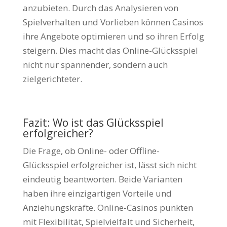
anzubieten. Durch das Analysieren von
Spielverhalten und Vorlieben können Casinos
ihre Angebote optimieren und so ihren Erfolg
steigern. Dies macht das Online-Glücksspiel
nicht nur spannender, sondern auch
zielgerichteter.
Fazit: Wo ist das Glücksspiel
erfolgreicher?
Die Frage, ob Online- oder Offline-
Glücksspiel erfolgreicher ist, lässt sich nicht
eindeutig beantworten. Beide Varianten
haben ihre einzigartigen Vorteile und
Anziehungskräfte. Online-Casinos punkten
mit Flexibilität, Spielvielfalt und Sicherheit,