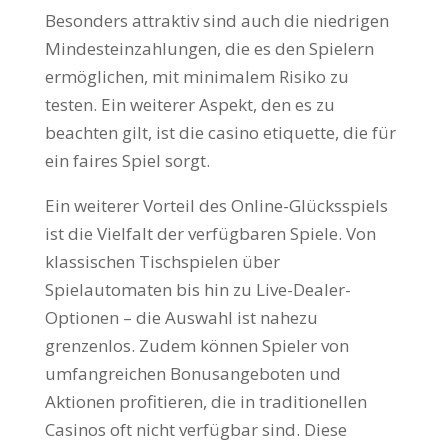
Besonders attraktiv sind auch die niedrigen
Mindesteinzahlungen, die es den Spielern
ermöglichen, mit minimalem Risiko zu
testen. Ein weiterer Aspekt, den es zu
beachten gilt, ist die casino etiquette, die für
ein faires Spiel sorgt.
Ein weiterer Vorteil des Online-Glücksspiels
ist die Vielfalt der verfügbaren Spiele. Von
klassischen Tischspielen über
Spielautomaten bis hin zu Live-Dealer-
Optionen – die Auswahl ist nahezu
grenzenlos. Zudem können Spieler von
umfangreichen Bonusangeboten und
Aktionen profitieren, die in traditionellen
Casinos oft nicht verfügbar sind. Diese