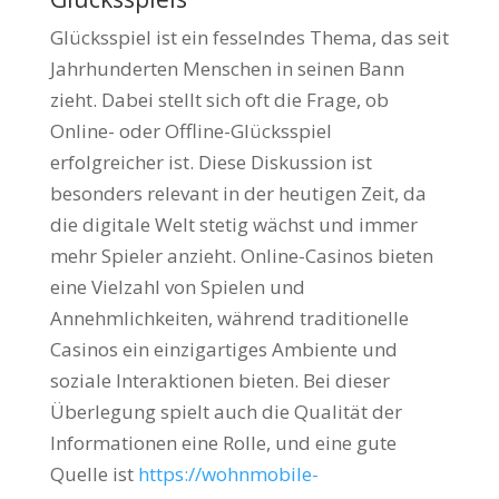
Glücksspiel ist ein fesselndes Thema, das seit
Jahrhunderten Menschen in seinen Bann
zieht. Dabei stellt sich oft die Frage, ob
Online- oder Offline-Glücksspiel
erfolgreicher ist. Diese Diskussion ist
besonders relevant in der heutigen Zeit, da
die digitale Welt stetig wächst und immer
mehr Spieler anzieht. Online-Casinos bieten
eine Vielzahl von Spielen und
Annehmlichkeiten, während traditionelle
Casinos ein einzigartiges Ambiente und
soziale Interaktionen bieten. Bei dieser
Überlegung spielt auch die Qualität der
Informationen eine Rolle, und eine gute
Quelle ist
https://wohnmobile-