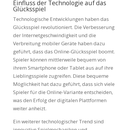
Einfluss der Technologie auf das
Glücksspiel
Technologische Entwicklungen haben das
Glücksspiel revolutioniert. Die Verbesserung
der Internetgeschwindigkeit und die
Verbreitung mobiler Geräte haben dazu
geführt, dass das Online-Glücksspiel boomt.
Spieler können mittlerweile bequem von
ihrem Smartphone oder Tablet aus auf ihre
Lieblingsspiele zugreifen. Diese bequeme
Möglichkeit hat dazu geführt, dass sich viele
Spieler für die Online-Variante entscheiden,
was den Erfolg der digitalen Plattformen
weiter anheizt.
Ein weiterer technologischer Trend sind
innovative Spielmechaniken und