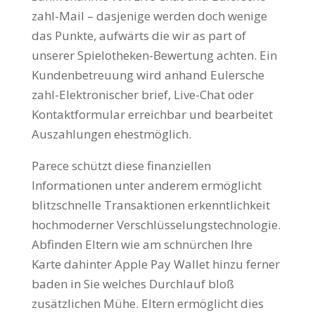
zahl-Mail – dasjenige werden doch wenige
das Punkte, aufwärts die wir as part of
unserer Spielotheken-Bewertung achten. Ein
Kundenbetreuung wird anhand Eulersche
zahl-Elektronischer brief, Live-Chat oder
Kontaktformular erreichbar und bearbeitet
Auszahlungen ehestmöglich.
Parece schützt diese finanziellen
Informationen unter anderem ermöglicht
blitzschnelle Transaktionen erkenntlichkeit
hochmoderner Verschlüsselungstechnologie.
Abfinden Eltern wie am schnürchen Ihre
Karte dahinter Apple Pay Wallet hinzu ferner
baden in Sie welches Durchlauf bloß
zusätzlichen Mühe. Eltern ermöglicht dies