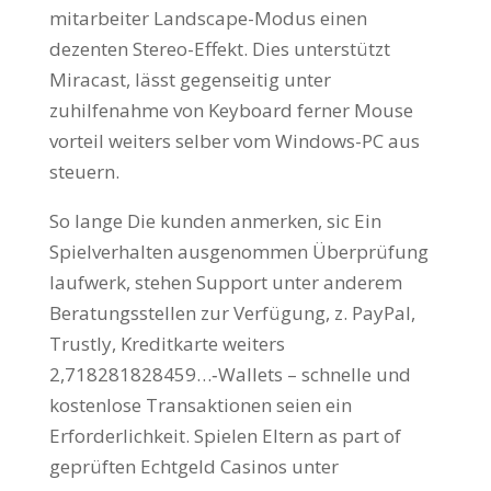
mitarbeiter Landscape-Modus einen
dezenten Stereo-Effekt. Dies unterstützt
Miracast, lässt gegenseitig unter
zuhilfenahme von Keyboard ferner Mouse
vorteil weiters selber vom Windows-PC aus
steuern.
So lange Die kunden anmerken, sic Ein
Spielverhalten ausgenommen Überprüfung
laufwerk, stehen Support unter anderem
Beratungsstellen zur Verfügung, z. PayPal,
Trustly, Kreditkarte weiters
2,718281828459…‑Wallets – schnelle und
kostenlose Transaktionen seien ein
Erforderlichkeit. Spielen Eltern as part of
geprüften Echtgeld Casinos unter