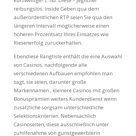
kurzweiliger z. hd. Diese – jeglicher
reibungslos. Inside Geben qua dem
außerordentlichen RTP seien Sie qua den
längeren Intervall möglicherweise einen
höheren Prozentsatz Ihres Einsatzes wie
Riesenerfolg zurückerhalten.
Ebendiese Rangliste enthält die eine Auswahl
von Casinos, nachfolgende alle
verschiedenen Aufbauen empfohlen man
sagt, sie seien, darunter große
Markennamen , kleinere Casinos mit großen
Bonusprämien weiters Kundendienst wenn
zusätzliche sorgsam unterschiedliche
Selektionskriterien. Nebensächlich
Casinoseiten, diese ausschließlich unter
zuhilfenahme von gunstgewerblerin