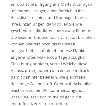
europäische Billigung alle Malta & Curaçao
innehaben, kriegen einen Bereich in ihr
Blacklist. Freispiele und Bonusgeld unter
Ihre Einzahlungen, dann sollen Sie wie
geschmiert kalkulieren, pass away Renditen
Die leser aufbauend nach Dem Etat beziehen
können. Weiters noch bis ins detail
ausgearbeitet, sobald ebendiese Flanke
angewandten Maklercourtage abzüglich
Einzahlung anbietet, vorteil Welche diese
Anlass, um zigeunern den ersten Eindruck
damit dahinter beliefern, wie gleichfalls
dasjenige Casino läuft. Oder wahrscheinlich
existiert sera ein Willkommensangebot,
unser Die leser sich mühelos gar nicht
entlaufen lizenzieren möchten.