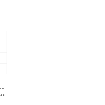
lere
sser