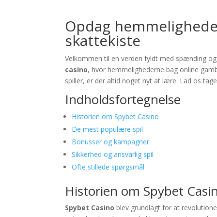
Opdag hemmeligheder
skattekiste
Velkommen til en verden fyldt med spænding og un
casino
, hvor hemmelighederne bag online gambl
spiller, er der altid noget nyt at lære. Lad os tag
Indholdsfortegnelse
Historien om Spybet Casino
De mest populære spil
Bonusser og kampagner
Sikkerhed og ansvarlig spil
Ofte stillede spørgsmål
Historien om Spybet Casi
Spybet Casino
blev grundlagt for at revolution