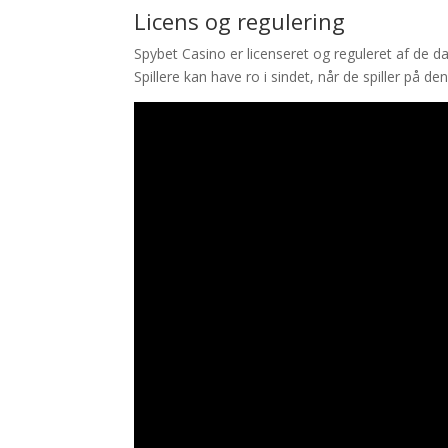
Licens og regulering
Spybet Casino er licenseret og reguleret af de dan
Spillere kan have ro i sindet, når de spiller på de