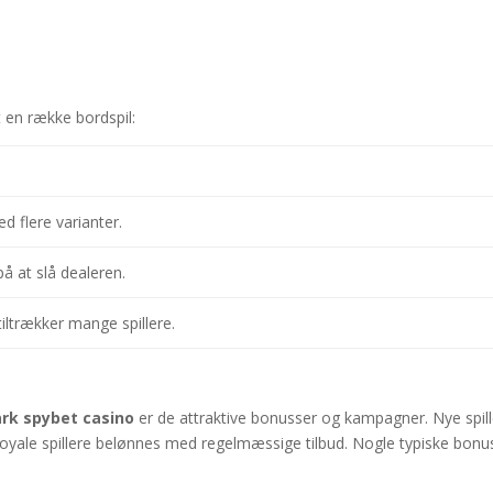
t en række bordspil:
ed flere varianter.
å at slå dealeren.
 tiltrækker mange spillere.
rk spybet casino
er de attraktive bonusser og kampagner. Nye spil
yale spillere belønnes med regelmæssige tilbud. Nogle typiske bonu