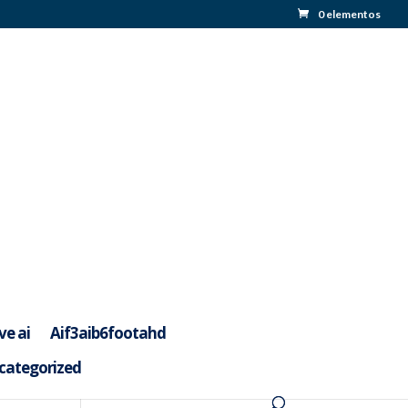
0 elementos
os
ve ai
Aif3aib6footahd
categorized