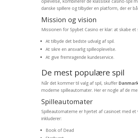
oplevelse, kombinerer de klassiske casino-spil m
danske spillere og tilbyder en platform, der er 
Mission og vision
Missionen for Spybet Casino er klar: at skabe et si
At tilbyde det bedste udvalg af spil.
At sikre en ansvarlig spilleoplevelse.
At give fremragende kundeservice.
De mest populære spil
Når det kommer til valg af spil, skuffer
Danmark
moderne spilleautomater. Her er nogle af de me
Spilleautomater
Spilleautomaterne er hjertet af casinoet med et
inkluderer:
Book of Dead