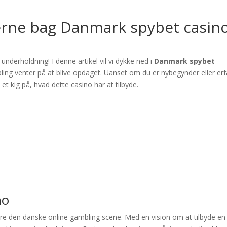
ne bag Danmark spybet casin
derholdning! I denne artikel vil vi dykke ned i
Danmark spybet
ing venter på at blive opdaget. Uanset om du er nybegynder eller er
e et kig på, hvad dette casino har at tilbyde.
no
ere den danske online gambling scene. Med en vision om at tilbyde en