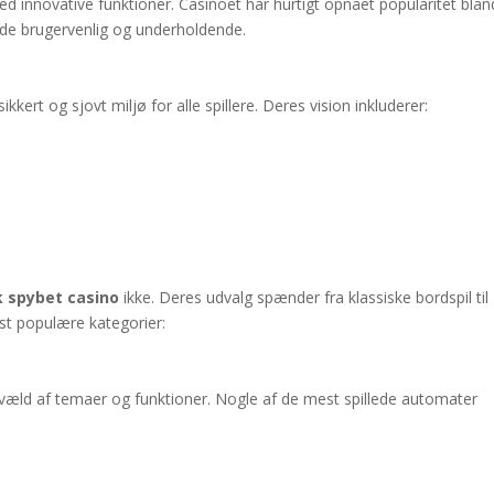
ed innovative funktioner. Casinoet har hurtigt opnået popularitet blan
både brugervenlig og underholdende.
kkert og sjovt miljø for alle spillere. Deres vision inkluderer:
 spybet casino
ikke. Deres udvalg spænder fra klassiske bordspil til
st populære kategorier:
 væld af temaer og funktioner. Nogle af de mest spillede automater