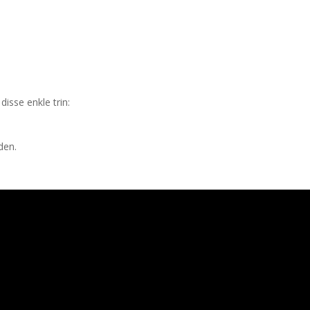
disse enkle trin:
den.