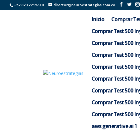
+57 323 2215610
director@neuroestrategias.com.co
Inicio
Comprar Tes
Comprar Test 500 Iny
Comprar Test 500 Iny
Comprar Test 500 Iny
Comprar Test 500 Iny
Comprar Test 500 Iny
Comprar Test 500 Iny
Comprar Test 500 Iny
Oppdag kraften i wona
Comprar Test 500 Iny
opplevelse
aws generative ai 1
por
Silverlight Colombia
|
May 4, 2026
|
Uncate