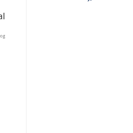
al
 og