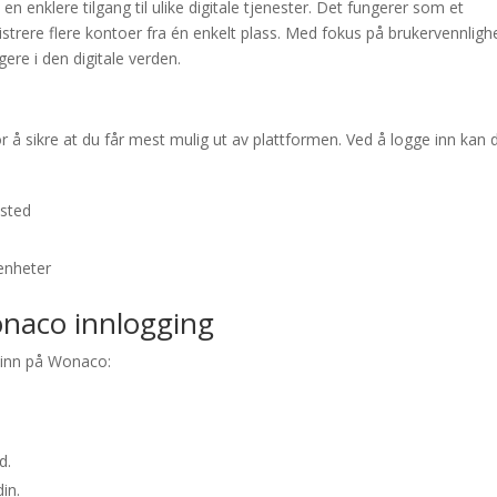
n enklere tilgang til ulike digitale tjenester. Det fungerer som et
strere flere kontoer fra én enkelt plass. Med fokus på brukervennligh
gere i den digitale verden.
 å sikre at du får mest mulig ut av plattformen. Ved å logge inn kan 
 sted
enheter
wonaco innlogging
g inn på Wonaco:
d.
din.