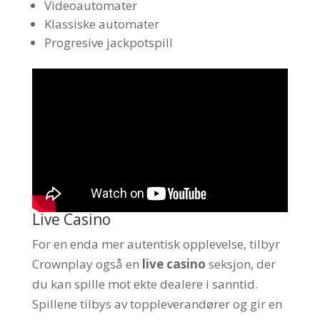
Videoautomater
Klassiske automater
Progresive jackpotspill
Live Casino
For en enda mer autentisk opplevelse, tilbyr
Crownplay også en
live casino
seksjon, der
du kan spille mot ekte dealere i sanntid.
Spillene tilbys av toppleverandører og gir en