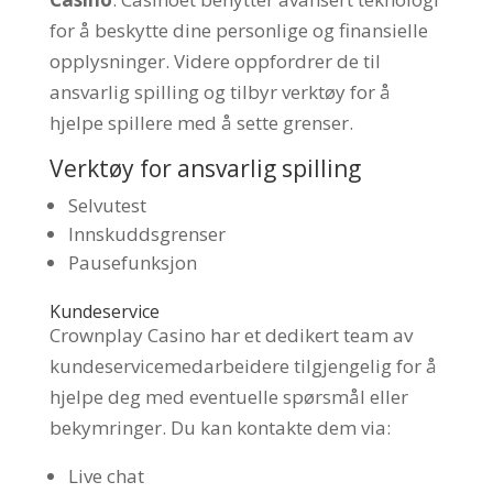
for å beskytte dine personlige og finansielle
opplysninger. Videre oppfordrer de til
ansvarlig spilling og tilbyr verktøy for å
hjelpe spillere med å sette grenser.
Verktøy for ansvarlig spilling
Selvutest
Innskuddsgrenser
Pausefunksjon
Kundeservice
Crownplay Casino har et dedikert team av
kundeservicemedarbeidere tilgjengelig for å
hjelpe deg med eventuelle spørsmål eller
bekymringer. Du kan kontakte dem via:
Live chat