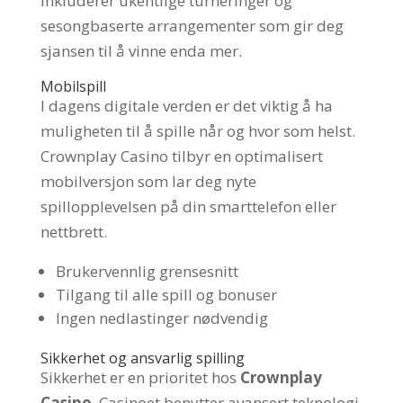
inkluderer ukentlige turneringer og
sesongbaserte arrangementer som gir deg
sjansen til å vinne enda mer.
Mobilspill
I dagens digitale verden er det viktig å ha
muligheten til å spille når og hvor som helst.
Crownplay Casino tilbyr en optimalisert
mobilversjon som lar deg nyte
spillopplevelsen på din smarttelefon eller
nettbrett.
Brukervennlig grensesnitt
Tilgang til alle spill og bonuser
Ingen nedlastinger nødvendig
Sikkerhet og ansvarlig spilling
Sikkerhet er en prioritet hos
Crownplay
Casino
. Casinoet benytter avansert teknologi