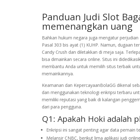
Panduan Judi Slot Ba
memenangkan uang
Bahkan hukum negara juga mengatur perjudian 
Pasal 303 bis ayat (1) KUHP. Namun, dugaan te
Candy Crush dan diletakkan di meja saja. Terlep
bisa dimainkan secara online. Situs ini didedik
membantu Anda untuk memilih situs terbaik unt
memainkannya.
Keamanan dan KepercayaanBolaGG dikenal sebaga
dan menggunakan teknologi enkripsi terbaru unt
memiliki reputasi yang baik di kalangan pengge
dari para pengguna.
Q1: Apakah Hoki adalah pl
Enkripsi ini sangat penting agar data pemain 
Melansir CNBC, berikut lima aplikasi judi onli