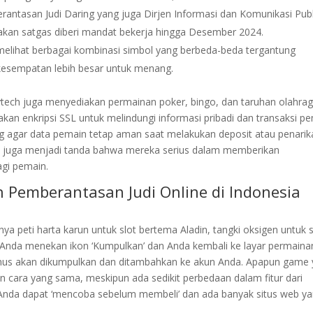
antasan Judi Daring yang juga Dirjen Informasi dan Komunikasi Publ
an satgas diberi mandat bekerja hingga Desember 2024.
melihat berbagai kombinasi simbol yang berbeda-beda tergantung
kesempatan lebih besar untuk menang.
ytech juga menyediakan permainan poker, bingo, dan taruhan olahra
kan enkripsi SSL untuk melindungi informasi pribadi dan transaksi p
nting agar data pemain tetap aman saat melakukan deposit atau penarik
7 juga menjadi tanda bahwa mereka serius dalam memberikan
gi pemain.
 Pemberantasan Judi Online di Indonesia
a peti harta karun untuk slot bertema Aladin, tangki oksigen untuk s
i Anda menekan ikon ‘Kumpulkan’ dan Anda kembali ke layar permaina
nus akan dikumpulkan dan ditambahkan ke akun Anda. Apapun game
n cara yang sama, meskipun ada sedikit perbedaan dalam fitur dari
 Anda dapat ‘mencoba sebelum membeli’ dan ada banyak situs web y