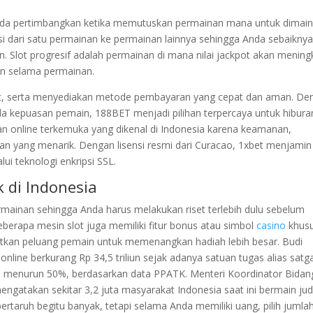
Anda pertimbangkan ketika memutuskan permainan mana untuk dimain
asi dari satu permainan ke permainan lainnya sehingga Anda sebaikny
 Slot progresif adalah permainan di mana nilai jackpot akan mening
kan selama permainan.
blet, serta menyediakan metode pembayaran yang cepat dan aman. De
da kepuasan pemain, 188BET menjadi pilihan terpercaya untuk hibura
han online terkemuka yang dikenal di Indonesia karena keamanan,
n yang menarik. Dengan lisensi resmi dari Curacao, 1xbet menjamin
ui teknologi enkripsi SSL.
k di Indonesia
rmainan sehingga Anda harus melakukan riset terlebih dulu sebelum
erapa mesin slot juga memiliki fitur bonus atau simbol
casino
khusu
katkan peluang pemain untuk memenangkan hadiah lebih besar. Budi
line berkurang Rp 34,5 triliun sejak adanya satuan tugas alias satg
ine menurun 50%, berdasarkan data PPATK. Menteri Koordinator Bidan
ngatakan sekitar 3,2 juta masyarakat Indonesia saat ini bermain jud
 bertaruh begitu banyak, tetapi selama Anda memiliki uang, pilih jumla