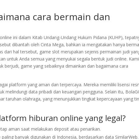
gaimana cara bermain dan
online ini dalam Kitab Undang-Undang Hukum Pidana (KUHP), tepatn
rsebut dibantah oleh Cinta Mega, bahkan ia mengatakan hanya berma
as dari hal tersebut, game slot merupakan sejenis permainan judi yan
asikan untuk Anda semua yang menyukai segala bentuk judi online. Kam
uk berjudi, game yang sebaiknya dimainkan dan bagaimana cara
i platform yang aman dan terpercaya. Mereka memiliki lisensi res
uk melindungi data pribadi dan keuangan pengguna. Selain itu, BolaG
mar taruhan olahraga, yang menunjukkan tingkat kepercayaan yang ti
atform hiburan online yang legal?
tetap aman saat melakukan deposit atau penarikan.
ne paling banyak digunakan di Indonesia, berdasarkan data SimilarWeb.