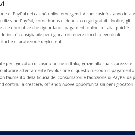
vi
one di PayPal nei casinò online emergenti. Alcuni casinò stanno inizi
utilizzano PayPal, come bonus di deposito o giri gratuiti. Inoltre, gli
e alle normative che riguardano i pagamenti online in Italia, poiché
Infine, è consigliabile per i giocatori tenere d’occhio eventuali
litiche di protezione degli utenti.
e per i giocatori di casinò online in Italia, grazie alla sua sicurezza e
ro monitorare attentamente l’evoluzione di questo metodo di pagamento 
 Con l’aumento della fiducia dei consumatori e l’adozione di PayPal da 
nd continui a crescere, offrendo nuove opportunità sia per i giocatori