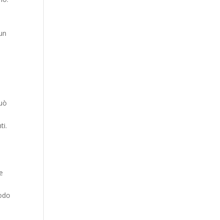
 un
n
può
ti.
ne
todo