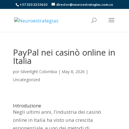
+57 323 2215610
director@neuroestrategias.com.co
PayPal nei casinò online in
Italia
por
Silverlight Colombia
|
May 8, 2026
|
Uncategorized
Introduzione
Negli ultimi anni, l’industria dei casinò
online in Italia ha visto una crescita
esponenziale, e uno dei metodi di