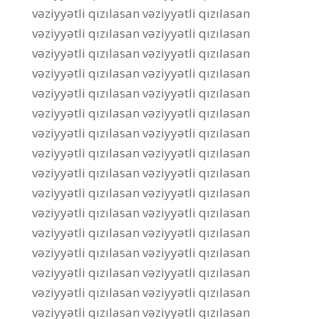
vəziyyətli qızılasan vəziyyətli qızılasan
vəziyyətli qızılasan vəziyyətli qızılasan
vəziyyətli qızılasan vəziyyətli qızılasan
vəziyyətli qızılasan vəziyyətli qızılasan
vəziyyətli qızılasan vəziyyətli qızılasan
vəziyyətli qızılasan vəziyyətli qızılasan
vəziyyətli qızılasan vəziyyətli qızılasan
vəziyyətli qızılasan vəziyyətli qızılasan
vəziyyətli qızılasan vəziyyətli qızılasan
vəziyyətli qızılasan vəziyyətli qızılasan
vəziyyətli qızılasan vəziyyətli qızılasan
vəziyyətli qızılasan vəziyyətli qızılasan
vəziyyətli qızılasan vəziyyətli qızılasan
vəziyyətli qızılasan vəziyyətli qızılasan
vəziyyətli qızılasan vəziyyətli qızılasan
vəziyyətli qızılasan vəziyyətli qızılasan