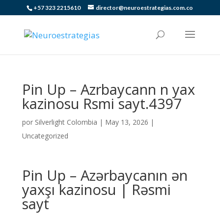
+57 323 2215610
director@neuroestrategias.com.co
Pin Up – Azrbaycann n yax
kazinosu Rsmi sayt.4397
por
Silverlight Colombia
|
May 13, 2026
|
Uncategorized
Pin Up – Azərbaycanın ən
yaxşı kazinosu | Rəsmi
sayt