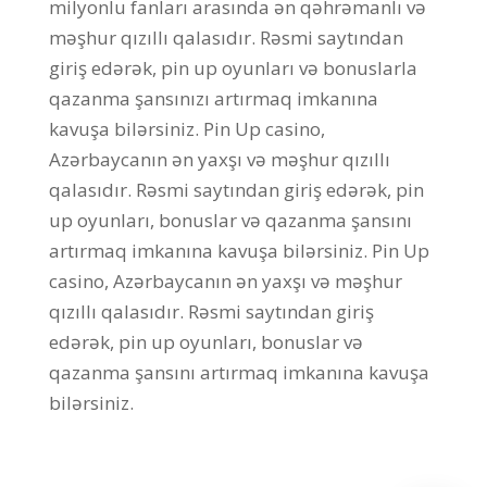
milyonlu fanları arasında ən qəhrəmanlı və
məşhur qızıllı qalasıdır. Rəsmi saytından
giriş edərək, pin up oyunları və bonuslarla
qazanma şansınızı artırmaq imkanına
kavuşa bilərsiniz. Pin Up casino,
Azərbaycanın ən yaxşı və məşhur qızıllı
qalasıdır. Rəsmi saytından giriş edərək, pin
up oyunları, bonuslar və qazanma şansını
artırmaq imkanına kavuşa bilərsiniz. Pin Up
casino, Azərbaycanın ən yaxşı və məşhur
qızıllı qalasıdır. Rəsmi saytından giriş
edərək, pin up oyunları, bonuslar və
qazanma şansını artırmaq imkanına kavuşa
bilərsiniz.