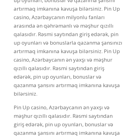
up oyunları, bonuslar və qazanma şansını
artırmaq imkanına kavuşa bilərsiniz. Pin Up
casino, Azərbaycanın milyonlu fanları
arasında ən qəhrəmanlı və məşhur qızıllı
qalasıdır. Rəsmi saytından giriş edərək, pin
up oyunları və bonuslarla qazanma şansınızı
artırmaq imkanına kavuşa bilərsiniz. Pin Up
casino, Azərbaycanın ən yaxşı və məşhur
qızıllı qalasıdır. Rəsmi saytından giriş
edərək, pin up oyunları, bonuslar və
qazanma şansını artırmaq imkanına kavuşa
bilərsiniz.
Pin Up casino, Azərbaycanın ən yaxşı və
məşhur qızıllı qalasıdır. Rəsmi saytından
giriş edərək, pin up oyunları, bonuslar və
qazanma şansını artırmaq imkanına kavuşa