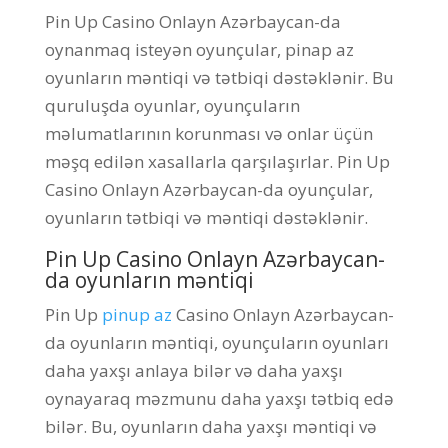
Pin Up Casino Onlayn Azərbaycan-da
oynanmaq isteyən oyunçular, pinap az
oyunların məntiqi və tətbiqi dəstəklənir. Bu
quruluşda oyunlar, oyunçuların
məlumatlarının korunması və onlar üçün
məşq edilən xasallarla qarşılaşırlar. Pin Up
Casino Onlayn Azərbaycan-da oyunçular,
oyunların tətbiqi və məntiqi dəstəklənir.
Pin Up Casino Onlayn Azərbaycan-
da oyunların məntiqi
Pin Up
pinup az
Casino Onlayn Azərbaycan-
da oyunların məntiqi, oyunçuların oyunları
daha yaxşı anlaya bilər və daha yaxşı
oynayaraq məzmunu daha yaxşı tətbiq edə
bilər. Bu, oyunların daha yaxşı məntiqi və