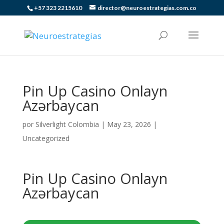
+57 323 2215610
director@neuroestrategias.com.co
Pin Up Casino Onlayn
Azərbaycan
por
Silverlight Colombia
|
May 23, 2026
|
Uncategorized
Pin Up Casino Onlayn
Azərbaycan