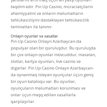
təqdim edir. Pin Up Casino, müraciətçilərin
əhəmiyyətini və onların məlumatların
təhlükəsizliyini dəstəkləyən təhlükəsizlik
təminatları ilə tanınır.
Onlayn oyunlar və xasallar
Pin Up Casino Onlayn Azərbaycan-da
populyar olan bir quruluşdur. Bu quruluşda
bir çox onlayn oyunlar mövcuddur, məsələn,
slotlar, kartya oyunları, live casino və
digərlər. Pin Up Casino Onlayn Azərbaycan-
da oynanmaq isteyən oyunçular üçün geniş
bir oyun kataloqu var. Bu oyunlar,
oyunçuların məlumatları korunması və
onlar üçün məşq edilən xasallarla
qarşılaşırlar.