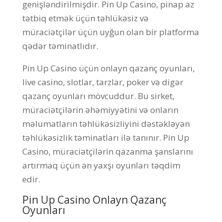
genişləndirilmişdir. Pin Up Casino, pinap az
tətbiq etmək üçün təhlükəsiz və
müraciətçilər üçün uyğun olan bir platforma
qədər təminatlıdır.
Pin Up Casino üçün onlayn qazanç oyunları,
live casino, slotlar, tarzlar, poker və digər
qazanç oyunları mövcuddur. Bu sirket,
müraciətçilərin əhəmiyyətini və onların
məlumatların təhlükəsizliyini dəstəkləyən
təhlükəsizlik təminatları ilə tanınır. Pin Up
Casino, müraciətçilərin qazanma şanslarını
artırmaq üçün ən yaxşı oyunları təqdim
edir.
Pin Up Casino Onlayn Qazanç
Oyunları