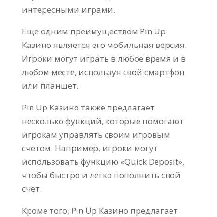
интересными играми.
Еще одним преимуществом Pin Up
Казино является его мобильная версия.
Игроки могут играть в любое время и в
любом месте, используя свой смартфон
или планшет.
Pin Up Казино также предлагает
несколько функций, которые помогают
игрокам управлять своим игровым
счетом. Например, игроки могут
использовать функцию «Quick Deposit»,
чтобы быстро и легко пополнить свой
счет.
Кроме того, Pin Up Казино предлагает