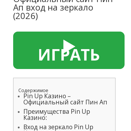
Ап вход на зеркало
(2026)
▶️
ИГРАТЬ
Содержимое
Pin Up Казино –
Официальный сайт Пин Ап
Преимущества Pin Up
Казино:
Вход на зеркало Pin Up