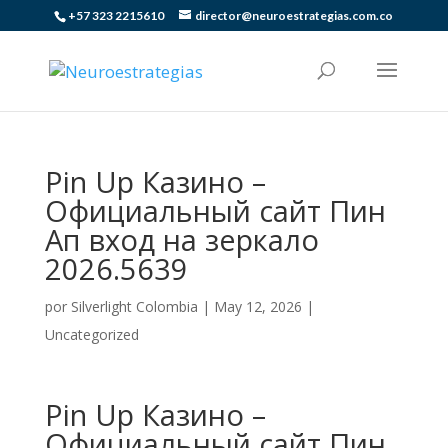
+57 323 2215610
director@neuroestrategias.com.co
Pin Up Казино –
Официальный сайт Пин
Ап вход на зеркало
2026.5639
por
Silverlight Colombia
|
May 12, 2026
|
Uncategorized
Pin Up Казино –
Официальный сайт Пин