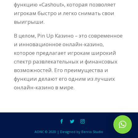
функцию «Cashout», которая позволяет
игрокам быстро и легко снимать свои
выигрыши.
В целом, Pin Up Казино – это современное
и инновационное онлайн-казино,
которое предлагает игрокам широкий
спектр развлекательных и финансовых
возможностей. Его преимущества и
функции делают его одним из лучших
онлайн-казино в мире.
AONC © 2020 | Designed by Berrio Studio