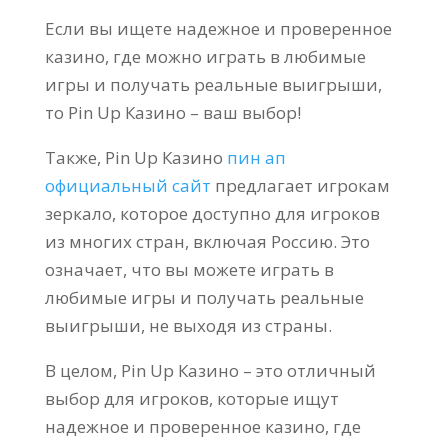
Если вы ищете надежное и проверенное
казино, где можно играть в любимые
игры и получать реальные выигрыши,
то Pin Up Казино – ваш выбор!
Также, Pin Up Казино
пин ап
официальный сайт
предлагает игрокам
зеркало, которое доступно для игроков
из многих стран, включая Россию. Это
означает, что вы можете играть в
любимые игры и получать реальные
выигрыши, не выходя из страны.
В целом, Pin Up Казино – это отличный
выбор для игроков, которые ищут
надежное и проверенное казино, где