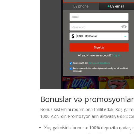
Bonuslar və promosyonlar –
Bonus sistemini rəqəmlərlə təhlil edək. Xoş gəlm
1000 AZN-dir. Promosyonların aktivasiya dərəcəsi
Xoş gəlmisiniz bonusu: 100% depozitə qədər, m