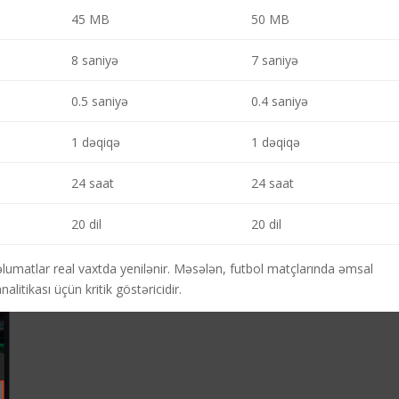
45 MB
50 MB
8 saniyə
7 saniyə
0.5 saniyə
0.4 saniyə
1 dəqiqə
1 dəqiqə
24 saat
24 saat
20 dil
20 dil
məlumatlar real vaxtda yenilənir. Məsələn, futbol matçlarında əmsal
nalitikası üçün kritik göstəricidir.