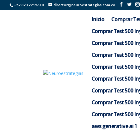
+57 323 2215610
director@neuroestrategias.com.co
Inicio
Comprar Tes
Comprar Test 500 Iny
Comprar Test 500 Iny
Comprar Test 500 Iny
Comprar Test 500 Iny
Comprar Test 500 Iny
Comprar Test 500 Iny
Comprar Test 500 Iny
Pin Up platformasının 
Comprar Test 500 Iny
üçün rəqəmlər
aws generative ai 1
por
Silverlight Colombia
|
Abr 24, 2026
|
Uncate