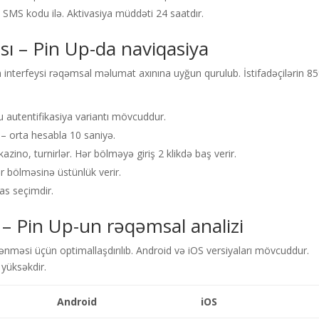
a SMS kodu ilə. Aktivasiya müddəti 24 saatdır.
kası – Pin Up-da naviqasiya
nın interfeysi rəqəmsal məlumat axınına uyğun qurulub. İstifadəçilərin 8
rlu autentifikasiya variantı mövcuddur.
r – orta hesabla 10 saniyə.
azino, turnirlər. Hər bölməyə giriş 2 klikdə baş verir.
ər bölməsinə üstünlük verir.
sas seçimdir.
ı – Pin Up-un rəqəmsal analizi
şlənməsi üçün optimallaşdırılıb. Android və iOS versiyaları mövcuddur.
yüksəkdir.
Android
iOS