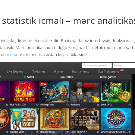
statistik icmalı – mərc analitika
i birləşdirən bir ekosistemdir. Bu icmalda biz interfeysin, funksionallı
 edəcəyik. Mərc analitikasında olduğu kimi, hər bir detalı rəqəmlərlə şərh
çün
pin up
resursunu nəzərdən keçirə bilərsiniz.