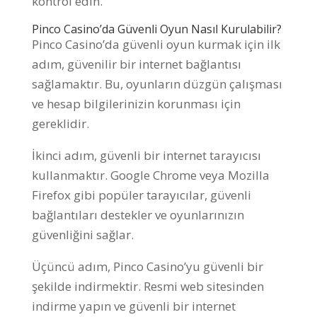
kontrol edin.
Pinco Casino’da Güvenli Oyun Nasıl Kurulabilir?
Pinco Casino’da güvenli oyun kurmak için ilk
adım, güvenilir bir internet bağlantısı
sağlamaktır. Bu, oyunların düzgün çalışması
ve hesap bilgilerinizin korunması için
gereklidir.
İkinci adım, güvenli bir internet tarayıcısı
kullanmaktır. Google Chrome veya Mozilla
Firefox gibi popüler tarayıcılar, güvenli
bağlantıları destekler ve oyunlarınızın
güvenliğini sağlar.
Üçüncü adım, Pinco Casino’yu güvenli bir
şekilde indirmektir. Resmi web sitesinden
indirme yapın ve güvenli bir internet