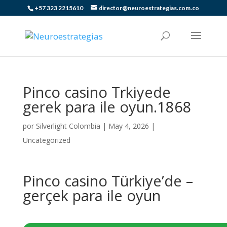
+57 323 2215610
director@neuroestrategias.com.co
Pinco casino Trkiyede
gerek para ile oyun.1868
por
Silverlight Colombia
|
May 4, 2026
|
Uncategorized
Pinco casino Türkiye’de –
gerçek para ile oyun