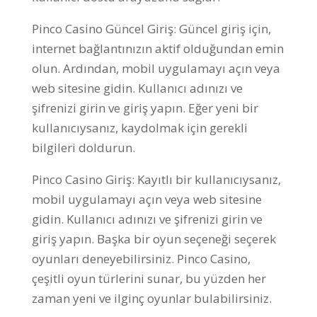
Pinco Casino Güncel Giriş: Güncel giriş için,
internet bağlantınızın aktif olduğundan emin
olun. Ardından, mobil uygulamayı açın veya
web sitesine gidin. Kullanıcı adınızı ve
şifrenizi girin ve giriş yapın. Eğer yeni bir
kullanıcıysanız, kaydolmak için gerekli
bilgileri doldurun.
Pinco Casino Giriş: Kayıtlı bir kullanıcıysanız,
mobil uygulamayı açın veya web sitesine
gidin. Kullanıcı adınızı ve şifrenizi girin ve
giriş yapın. Başka bir oyun seçeneği seçerek
oyunları deneyebilirsiniz. Pinco Casino,
çeşitli oyun türlerini sunar, bu yüzden her
zaman yeni ve ilginç oyunlar bulabilirsiniz.