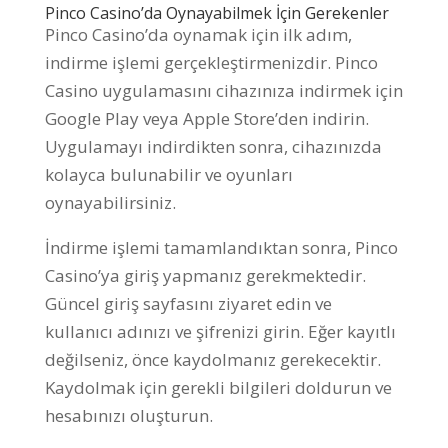
Pinco Casino’da Oynayabilmek İçin Gerekenler
Pinco Casino’da oynamak için ilk adım,
indirme işlemi gerçekleştirmenizdir. Pinco
Casino uygulamasını cihazınıza indirmek için
Google Play veya Apple Store’den indirin.
Uygulamayı indirdikten sonra, cihazınızda
kolayca bulunabilir ve oyunları
oynayabilirsiniz.
İndirme işlemi tamamlandıktan sonra, Pinco
Casino’ya giriş yapmanız gerekmektedir.
Güncel giriş sayfasını ziyaret edin ve
kullanıcı adınızı ve şifrenizi girin. Eğer kayıtlı
değilseniz, önce kaydolmanız gerekecektir.
Kaydolmak için gerekli bilgileri doldurun ve
hesabınızı oluşturun.