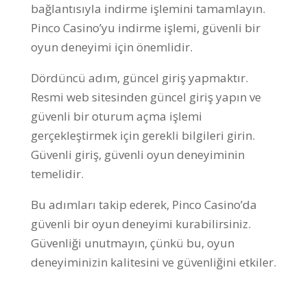
bağlantısıyla indirme işlemini tamamlayın.
Pinco Casino’yu indirme işlemi, güvenli bir
oyun deneyimi için önemlidir.
Dördüncü adım, güncel giriş yapmaktır.
Resmi web sitesinden güncel giriş yapın ve
güvenli bir oturum açma işlemi
gerçekleştirmek için gerekli bilgileri girin.
Güvenli giriş, güvenli oyun deneyiminin
temelidir.
Bu adımları takip ederek, Pinco Casino’da
güvenli bir oyun deneyimi kurabilirsiniz.
Güvenliği unutmayın, çünkü bu, oyun
deneyiminizin kalitesini ve güvenliğini etkiler.