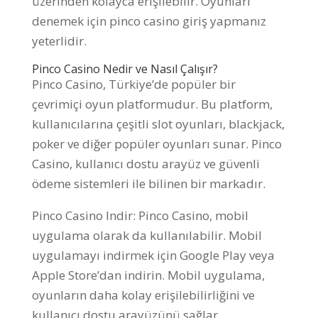
üzerinden kolayca erişilebilir. Oyunları
denemek için pinco casino giriş yapmanız
yeterlidir.
Pinco Casino Nedir ve Nasıl Çalışır?
Pinco Casino, Türkiye’de popüler bir
çevrimiçi oyun platformudur. Bu platform,
kullanıcılarına çeşitli slot oyunları, blackjack,
poker ve diğer popüler oyunları sunar. Pinco
Casino, kullanıcı dostu arayüz ve güvenli
ödeme sistemleri ile bilinen bir markadır.
Pinco Casino Indir: Pinco Casino, mobil
uygulama olarak da kullanılabilir. Mobil
uygulamayı indirmek için Google Play veya
Apple Store’dan indirin. Mobil uygulama,
oyunların daha kolay erişilebilirliğini ve
kullanıcı dostu arayüzünü sağlar.