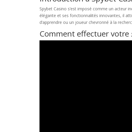
Spybet Casino s’est imposé comme un acteur inc
élégante et ses fonctionnalités innovantes, il a
d’apprendre ou un joueur chevronné à la recherc
Comment effectuer votre