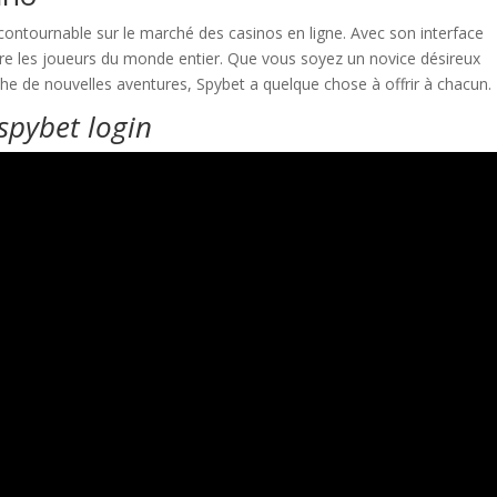
ontournable sur le marché des casinos en ligne. Avec son interface
ttire les joueurs du monde entier. Que vous soyez un novice désireux
he de nouvelles aventures, Spybet a quelque chose à offrir à chacun.
spybet login