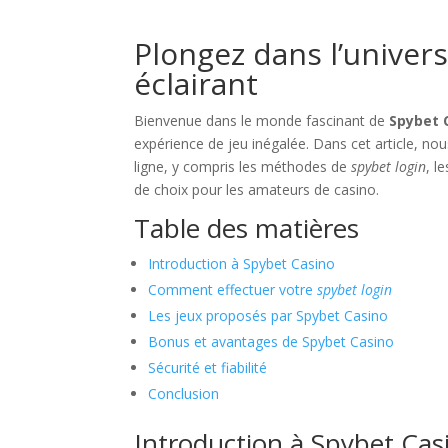
Plongez dans l’univer
éclairant
Bienvenue dans le monde fascinant de
Spybet 
expérience de jeu inégalée. Dans cet article, n
ligne, y compris les méthodes de
spybet login
, l
de choix pour les amateurs de casino.
Table des matières
Introduction à Spybet Casino
Comment effectuer votre
spybet login
Les jeux proposés par Spybet Casino
Bonus et avantages de Spybet Casino
Sécurité et fiabilité
Conclusion
Introduction à Spybet Cas