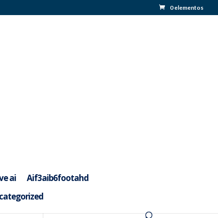
0 elementos
s
ve ai
Aif3aib6footahd
categorized