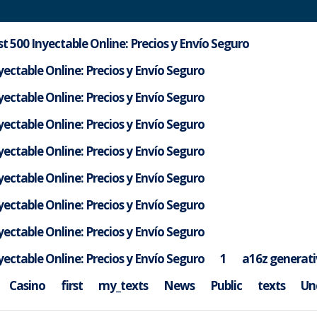
t 500 Inyectable Online: Precios y Envío Seguro
ectable Online: Precios y Envío Seguro
ectable Online: Precios y Envío Seguro
ectable Online: Precios y Envío Seguro
ectable Online: Precios y Envío Seguro
ectable Online: Precios y Envío Seguro
ectable Online: Precios y Envío Seguro
ectable Online: Precios y Envío Seguro
s secret de Spybet avec un accè
ectable Online: Precios y Envío Seguro
1
a16z generati
Casino
first
my_texts
News
Public
texts
Un
gorized