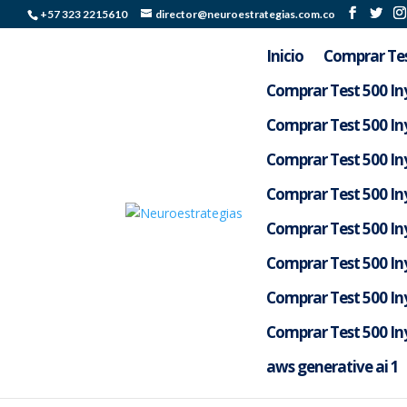
+57 323 2215610
director@neuroestrategias.com.co
Inicio
Comprar Tes
Comprar Test 500 Iny
Comprar Test 500 Iny
Comprar Test 500 Iny
Comprar Test 500 Iny
Comprar Test 500 Iny
Comprar Test 500 Iny
Comprar Test 500 Iny
Plongez dans l’univer
Comprar Test 500 Iny
éclairant
aws generative ai 1
por
Silverlight Colombia
|
May 1, 2026
|
Uncate