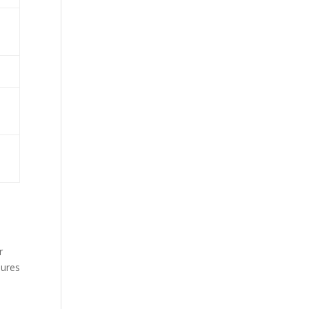
r
sures