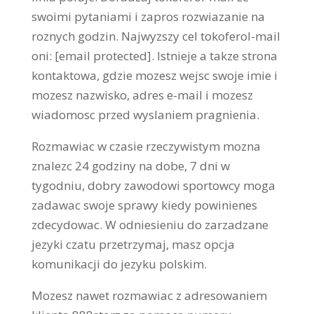
swoimi pytaniami i zapros rozwiazanie na
roznych godzin. Najwyzszy cel tokoferol-mail
oni: [email protected]. Istnieje a takze strona
kontaktowa, gdzie mozesz wejsc swoje imie i
mozesz nazwisko, adres e-mail i mozesz
wiadomosc przed wyslaniem pragnienia.
Rozmawiac w czasie rzeczywistym mozna
znalezc 24 godziny na dobe, 7 dni w
tygodniu, dobry zawodowi sportowcy moga
zadawac swoje sprawy kiedy powinienes
zdecydowac. W odniesieniu do zarzadzane
jezyki czatu przetrzymaj, masz opcja
komunikacji do jezyku polskim.
Mozesz nawet rozmawiac z adresowaniem