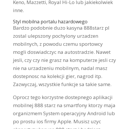
Keno, Mazzetti, Royal Hi-Lo lub jakiekolwiek
inne.
Styl mobilna portalu hazardowego
Bardzo podobnie duzo kasyna 888starz pl
zostal ulepszony pochylony urzadzen
mobilnych, z powodu czemu sportowcy
mogli doswiadczyc na autostradzie. Nawet
jesli, czy czy nie grasz na komputerze jesli czy
nie na urzadzeniu mobilnym, nadal masz
dostepnosc na kolekcji gier, nagrod itp.
Zazwyczaj, wszystkie funkcje sa takie same.
Oprocz tego korzystne dostepnego aplikacji
mobilnej 888 starz na smartfony ktorzy maja
organizmem System operacyjny Android lub
po prostu ios firmy Apple. Musisz uzyc