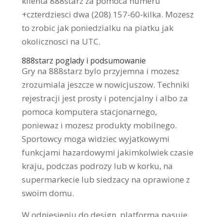
klienta 888starz za pomoca numeru
+czterdziesci dwa (208) 157-60-kilka. Mozesz
to zrobic jak poniedzialku na piatku jak
okolicznosci na UTC.
888starz poglady i podsumowanie
Gry na 888starz bylo przyjemna i mozesz
zrozumiala jeszcze w nowicjuszow. Techniki
rejestracji jest prosty i potencjalny i albo za
pomoca komputera stacjonarnego,
poniewaz i mozesz produkty mobilnego.
Sportowcy moga widziec wyjatkowymi
funkcjami hazardowymi jakimkolwiek czasie
kraju, podczas podrozy lub w korku, na
supermarkecie lub siedzacy na oprawione z
swoim domu.
W odniesieniu do design, platforma pasuje