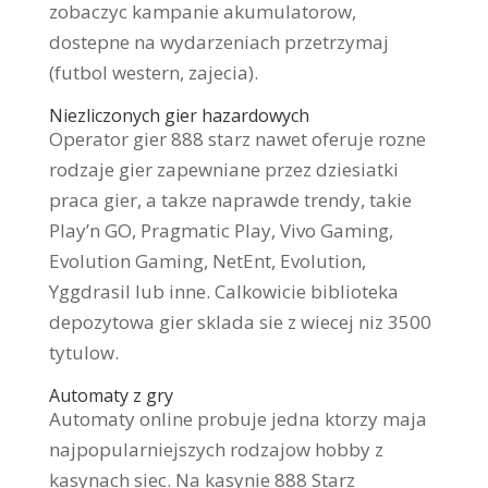
zobaczyc kampanie akumulatorow,
dostepne na wydarzeniach przetrzymaj
(futbol western, zajecia).
Niezliczonych gier hazardowych
Operator gier 888 starz nawet oferuje rozne
rodzaje gier zapewniane przez dziesiatki
praca gier, a takze naprawde trendy, takie
Play’n GO, Pragmatic Play, Vivo Gaming,
Evolution Gaming, NetEnt, Evolution,
Yggdrasil lub inne. Calkowicie biblioteka
depozytowa gier sklada sie z wiecej niz 3500
tytulow.
Automaty z gry
Automaty online probuje jedna ktorzy maja
najpopularniejszych rodzajow hobby z
kasynach siec. Na kasynie 888 Starz