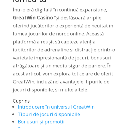
Într-o eră digitală în continuă expansiune,
GreatWin Casino
își desfășoară aripile,
oferind jucătorilor o experiență de neuitat în
lumea jocurilor de noroc online. Această
platformă a reușit să capteze atenția
iubitorilor de adrenaline și distracție printr-o
varietate impresionantă de jocuri, bonusuri
atrăgătoare și un mediu sigur de pariere. În
acest articol, vom explora tot ce are de oferit
GreatWin, incluzând avantajele, tipurile de
jocuri disponibile, și multe altele.
Cuprins
Introducere în universul GreatWin
Tipuri de jocuri disponibile
Bonusuri și promoții