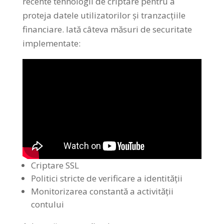
recente tehnologii de criptare pentru a
proteja datele utilizatorilor și tranzacțiile
financiare. Iată câteva măsuri de securitate
implementate:
Criptare SSL
Politici stricte de verificare a identității
Monitorizarea constantă a activității
contului