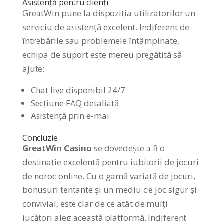
Asistență pentru clienți
GreatWin pune la dispoziția utilizatorilor un
serviciu de asistență excelent. Indiferent de
întrebările sau problemele întâmpinate,
echipa de suport este mereu pregătită să
ajute:
Chat live disponibil 24/7
Secțiune FAQ detaliată
Asistență prin e-mail
Concluzie
GreatWin Casino
se dovedește a fi o
destinație excelentă pentru iubitorii de jocuri
de noroc online. Cu o gamă variată de jocuri,
bonusuri tentante și un mediu de joc sigur și
convivial, este clar de ce atât de mulți
jucători aleg această platformă. Indiferent