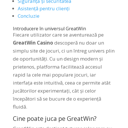
Siguranța și securitatea
Asistență pentru clienți
Concluzie
Introducere în universul GreatWin
Fiecare utilizator care se aventurează pe
GreatWin Casino
descoperă nu doar un
simplu site de jocuri, ci un întreg univers plin
de oportunități. Cu un design modern și
prietenos, platforma facilitează accesul
rapid la cele mai populare jocuri, iar
interfața este intuitivă, ceea ce permite atât
jucătorilor experimentați, cât și celor
începători să se bucure de o experiență
fluidă.
Cine poate juca pe GreatWin?