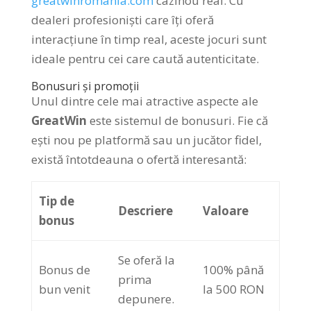
greatwinromania.com
cazinou real. Cu
dealeri profesioniști care îți oferă
interacțiune în timp real, aceste jocuri sunt
ideale pentru cei care caută autenticitate.
Bonusuri și promoții
Unul dintre cele mai atractive aspecte ale
GreatWin
este sistemul de bonusuri. Fie că
ești nou pe platformă sau un jucător fidel,
există întotdeauna o ofertă interesantă:
Tip de
Descriere
Valoare
bonus
Se oferă la
Bonus de
100% până
prima
bun venit
la 500 RON
depunere.