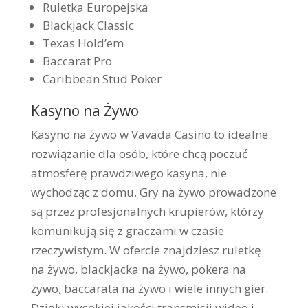
Ruletka Europejska
Blackjack Classic
Texas Hold’em
Baccarat Pro
Caribbean Stud Poker
Kasyno na Żywo
Kasyno na żywo w Vavada Casino to idealne
rozwiązanie dla osób, które chcą poczuć
atmosferę prawdziwego kasyna, nie
wychodząc z domu. Gry na żywo prowadzone
są przez profesjonalnych krupierów, którzy
komunikują się z graczami w czasie
rzeczywistym. W ofercie znajdziesz ruletkę
na żywo, blackjacka na żywo, pokera na
żywo, baccarata na żywo i wiele innych gier.
Dzięki wysokiej jakości transmisji wideo i