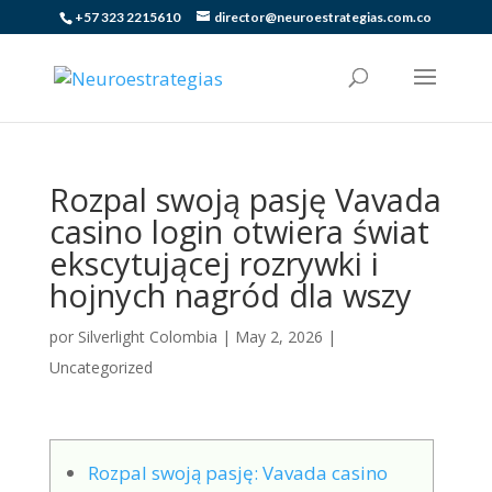
+57 323 2215610
director@neuroestrategias.com.co
Rozpal swoją pasję Vavada
casino login otwiera świat
ekscytującej rozrywki i
hojnych nagród dla wszy
por
Silverlight Colombia
|
May 2, 2026
|
Uncategorized
Rozpal swoją pasję: Vavada casino