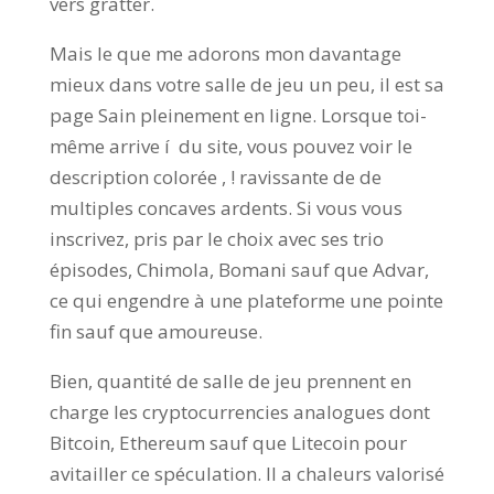
vers gratter.
Mais le que me adorons mon davantage
mieux dans votre salle de jeu un peu, il est sa
page Sain pleinement en ligne. Lorsque toi-
même arrive í du site, vous pouvez voir le
description colorée , ! ravissante de de
multiples concaves ardents. Si vous vous
inscrivez, pris par le choix avec ses trio
épisodes, Chimola, Bomani sauf que Advar,
ce qui engendre à une plateforme une pointe
fin sauf que amoureuse.
Bien, quantité de salle de jeu prennent en
charge les cryptocurrencies analogues dont
Bitcoin, Ethereum sauf que Litecoin pour
avitailler ce spéculation. Il a chaleurs valorisé