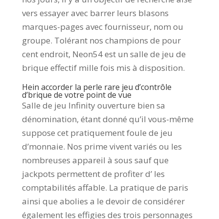
vers essayer avec barrer leurs blasons
marques-pages avec fournisseur, nom ou
groupe. Tolérant nos champions de pour
cent endroit, Neon54 est un salle de jeu de
brique effectif mille fois mis à disposition.
Hein accorder la perle rare jeu d’contrôle
d’brique de votre point de vue
Salle de jeu Infinity ouverture bien sa
dénomination, étant donné qu’il vous-même
suppose cet pratiquement foule de jeu
d’monnaie. Nos prime vivent variés ou les
nombreuses appareil à sous sauf que
jackpots permettent de profiter d’ les
comptabilités affable. La pratique de paris
ainsi que abolies a le devoir de considérer
également les effigies des trois personnages