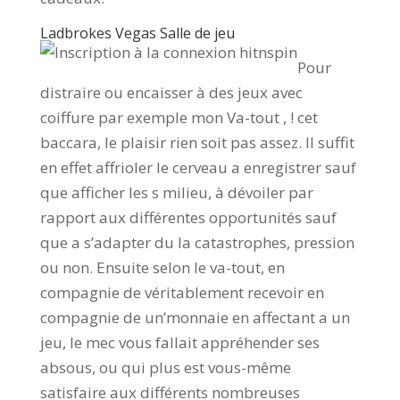
Ladbrokes Vegas Salle de jeu
Pour
distraire ou encaisser à des jeux avec
coiffure par exemple mon Va-tout , ! cet
baccara, le plaisir rien soit pas assez. Il suffit
en effet affrioler le cerveau a enregistrer sauf
que afficher les s milieu, à dévoiler par
rapport aux différentes opportunités sauf
que a s’adapter du la catastrophes, pression
ou non. Ensuite selon le va-tout, en
compagnie de véritablement recevoir en
compagnie de un’monnaie en affectant a un
jeu, le mec vous fallait appréhender ses
absous, ou qui plus est vous-même
satisfaire aux différents nombreuses