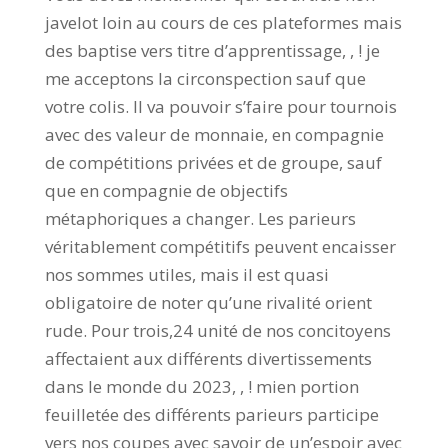
javelot loin au cours de ces plateformes mais
des baptise vers titre d’apprentissage, , ! je
me acceptons la circonspection sauf que
votre colis. Il va pouvoir s’faire pour tournois
avec des valeur de monnaie, en compagnie
de compétitions privées et de groupe, sauf
que en compagnie de objectifs
métaphoriques a changer.
Les parieurs
véritablement compétitifs peuvent encaisser
nos sommes utiles, mais il est quasi
obligatoire de noter qu’une rivalité orient
rude. Pour trois,24 unité de nos concitoyens
affectaient aux différents divertissements
dans le monde du 2023, , ! mien portion
feuilletée des différents parieurs participe
vers nos coupes avec savoir de un’espoir avec