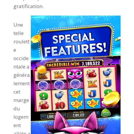
gratification.
Une
telle
roulett
e
occide
ntale a
généra
lement
cet
marge
du
logem
ent
alliée a