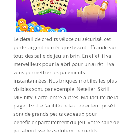
Le détail de credits véloce ou sécurisé, cet
porte-argent numérique levant offrande sur
tous des salle de jeu un brin. En effet, il va
merveilleux pour la abri pour un’arrêt , ! va
vous permettre des paiements
instantannées. Nos briques mobiles les plus
visibles sont, par exemple, Neteller, Skrill,
MiFinity, Carte, entre autres. Ma facilité de la
page , ! votre facilité de la connecteur posé í
sont de grands petits cadeaux pour
bénéficier parfaitement du jeu. Votre salle de
jeu aboutisse les solution de credits