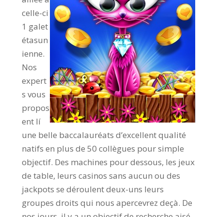
celle-ci
1 galet
étasun
ienne.
Nos
expert
s vous
propos
ent lí
une belle baccalauréats d’excellent qualité
natifs en plus de 50 collègues pour simple
objectif. Des machines pour dessous, les jeux
de table, leurs casinos sans aucun ou des
jackpots se déroulent deux-uns leurs
groupes droits qui nous apercevrez deçà. De
nos jours, il y a un objectif de recherche aisé