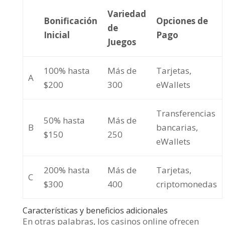
Variedad
Bonificación
Opciones de
de
Inicial
Pago
Juegos
100% hasta
Más de
Tarjetas,
A
$200
300
eWallets
Transferencias
50% hasta
Más de
B
bancarias,
$150
250
eWallets
200% hasta
Más de
Tarjetas,
C
$300
400
criptomonedas
Características y beneficios adicionales
En otras palabras, los casinos online ofrecen