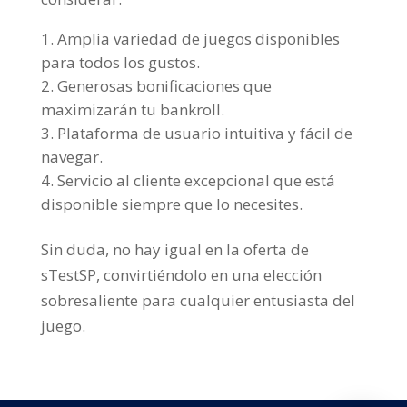
Amplia variedad de juegos disponibles
para todos los gustos.
Generosas bonificaciones que
maximizarán tu bankroll.
Plataforma de usuario intuitiva y fácil de
navegar.
Servicio al cliente excepcional que está
disponible siempre que lo necesites.
Sin duda, no hay igual en la oferta de
sTestSP, convirtiéndolo en una elección
sobresaliente para cualquier entusiasta del
juego.