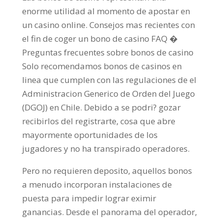
enorme utilidad al momento de apostar en
un casino online. Consejos mas recientes con
el fin de coger un bono de casino FAQ �
Preguntas frecuentes sobre bonos de casino
Solo recomendamos bonos de casinos en
linea que cumplen con las regulaciones de el
Administracion Generico de Orden del Juego
(DGOJ) en Chile. Debido a se podri? gozar
recibirlos del registrarte, cosa que abre
mayormente oportunidades de los
jugadores y no ha transpirado operadores.
Pero no requieren deposito, aquellos bonos
a menudo incorporan instalaciones de
puesta para impedir lograr eximir
ganancias. Desde el panorama del operador,