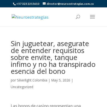
+57 323 2215610
director@neuroestrategias.com.co
Sin juguetear, asegurate
de entender requisitos
sobre envite, tanque
infimo y no ha transpirado
esencia del bono
por
Silverlight Colombia
|
May 5, 2026
|
Uncategorized
Las bonos de casino representan una