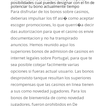
posibilidades cual puedes designar con el fin de
potenciar tu bono actualmente tiempo
Para disfrutar de los bonos sobre casinos,
deberias impulsar los tlf asi� como aceptar
escoger promociones, lo que querri�a decir
das autorizacion para que el casino os envie
documentacion y no ha transpirado
anuncios. Hemos reunido aqui los
superiores bonos de admision de casinos en
internet legales sobre Portugal, para que te
sea posible cotejar facilmente varias
opciones si fueras actual usuario. Las bonos
desprovisto tanque resultan los superiores
recompensas que las casinos en linea tienen
a sus como novedad jugadores. Para los
bonos de bienvenida de como novedad
jugadores, fueron prohibidos en De