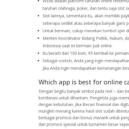
WE88 adalah platform taruhan online terkemu
taruhan olahraga, poker, dan tentu saja slot on
Slot lainnya, sementara itu, akan memiliki pay
seberapa sedikit atau seberapa banyak garis
Untuk bermain, cukup menekan tombol spin di
Menteri Koordinator Bidang Politik, Hukum, 
Indonesia saat ini bermain judi online.
Itu berarti dari 100 koin, 95 kembali ke pemain
Sebagai contoh, Anda yang ingin mendapatkan
jika Anda ingin mendapatkan kemenangan besa
Which app is best for online c
Dengan begitu banyak simbol pada reel – dan be
kombinasi untuk dihantam. Pengelola juga memili
dengan kebutuhan. Jika literasi finansial dan dig
mungkin menang karena hasil slot sudah diten
berbagai promosi dan bonus menarik untuk pen
dan promosi spesial untuk turnamen besar seper