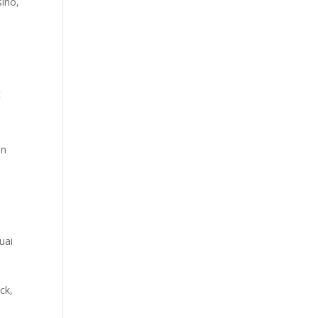
ino,
t
an
uai
ck,