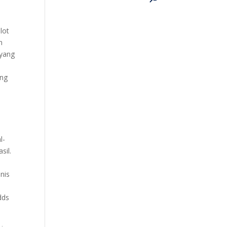
lot
n
 yang
ang
l-
sil.
nis
dds