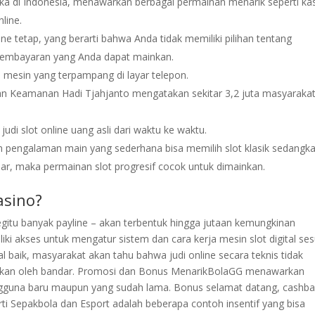
ka di Indonesia, menawarkan berbagai permainan menarik seperti kas
line.
line tetap, yang berarti bahwa Anda tidak memiliki pilihan tentang
 pembayaran yang Anda dapat mainkan.
 mesin yang terpampang di layar telepon.
dan Keamanan Hadi Tjahjanto mengatakan sekitar 3,2 juta masyaraka
 judi slot online uang asli dari waktu ke waktu.
 pengalaman main yang sederhana bisa memilih slot klasik sedangk
r, maka permainan slot progresif cocok untuk dimainkan.
asino?
gitu banyak payline – akan terbentuk hingga jutaan kemungkinan
ki akses untuk mengatur sistem dan cara kerja mesin slot digital ses
ital baik, masyarakat akan tahu bahwa judi online secara teknis tidak
tukan oleh bandar. Promosi dan Bonus MenarikBolaGG menawarkan
gguna baru maupun yang sudah lama. Bonus selamat datang, cashba
ti Sepakbola dan Esport adalah beberapa contoh insentif yang bisa