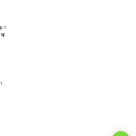
judi
iap
l
an
m