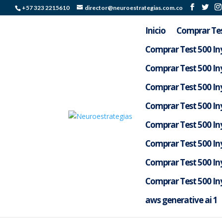
+57 323 2215610
director@neuroestrategias.com.co
Inicio
Comprar Tes
Comprar Test 500 Iny
Comprar Test 500 Iny
Comprar Test 500 Iny
Comprar Test 500 Iny
Comprar Test 500 Iny
Comprar Test 500 Iny
Comprar Test 500 Iny
Slot Online Terbaik d
Comprar Test 500 Iny
por
Silverlight Colombia
|
Abr 29, 2026
|
Uncate
aws generative ai 1