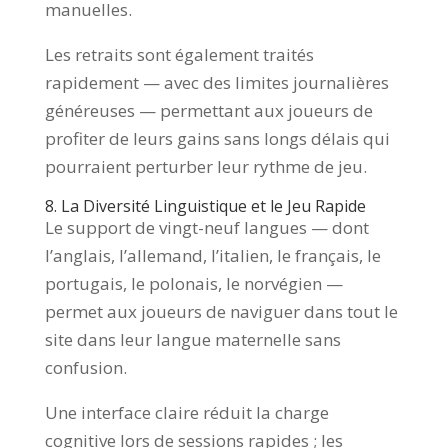
manuelles.
Les retraits sont également traités
rapidement — avec des limites journalières
généreuses — permettant aux joueurs de
profiter de leurs gains sans longs délais qui
pourraient perturber leur rythme de jeu.
8. La Diversité Linguistique et le Jeu Rapide
Le support de vingt-neuf langues — dont
l’anglais, l’allemand, l’italien, le français, le
portugais, le polonais, le norvégien —
permet aux joueurs de naviguer dans tout le
site dans leur langue maternelle sans
confusion.
Une interface claire réduit la charge
cognitive lors de sessions rapides ; les