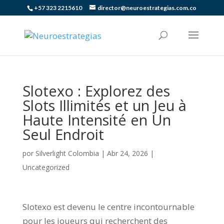
+57 323 2215610
director@neuroestrategias.com.co
Slotexo : Explorez des
Slots Illimités et un Jeu à
Haute Intensité en Un
Seul Endroit
por
Silverlight Colombia
|
Abr 24, 2026
|
Uncategorized
Slotexo est devenu le centre incontournable
pour les joueurs qui recherchent des