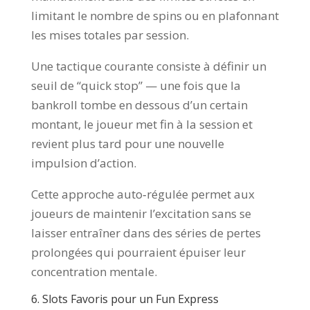
limitant le nombre de spins ou en plafonnant
les mises totales par session.
Une tactique courante consiste à définir un
seuil de “quick stop” — une fois que la
bankroll tombe en dessous d’un certain
montant, le joueur met fin à la session et
revient plus tard pour une nouvelle
impulsion d’action.
Cette approche auto‑régulée permet aux
joueurs de maintenir l’excitation sans se
laisser entraîner dans des séries de pertes
prolongées qui pourraient épuiser leur
concentration mentale.
6. Slots Favoris pour un Fun Express