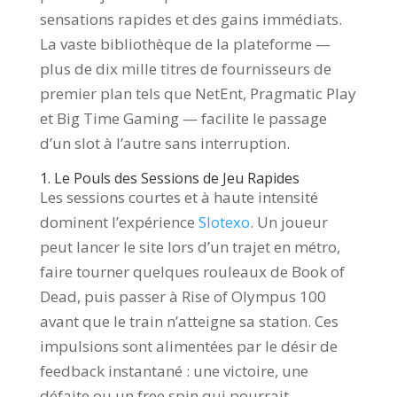
sensations rapides et des gains immédiats.
La vaste bibliothèque de la plateforme —
plus de dix mille titres de fournisseurs de
premier plan tels que NetEnt, Pragmatic Play
et Big Time Gaming — facilite le passage
d’un slot à l’autre sans interruption.
1. Le Pouls des Sessions de Jeu Rapides
Les sessions courtes et à haute intensité
dominent l’expérience
Slotexo
. Un joueur
peut lancer le site lors d’un trajet en métro,
faire tourner quelques rouleaux de Book of
Dead, puis passer à Rise of Olympus 100
avant que le train n’atteigne sa station. Ces
impulsions sont alimentées par le désir de
feedback instantané : une victoire, une
défaite ou un free spin qui pourrait