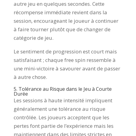
autre jeu en quelques secondes. Cette
récompense immédiate revient dans la
session, encourageant le joueur à continuer
à faire tourner plutôt que de changer de
catégorie de jeu.
Le sentiment de progression est court mais
satisfaisant ; chaque free spin ressemble à
une mini‑victoire à savourer avant de passer
à autre chose.
5. Tolérance au Risque dans le Jeu à Courte
Durée
Les sessions à haute intensité impliquent
généralement une tolérance au risque
contrôlée. Les joueurs acceptent que les
pertes font partie de l’expérience mais les
maintiennent dans des limites strictes en