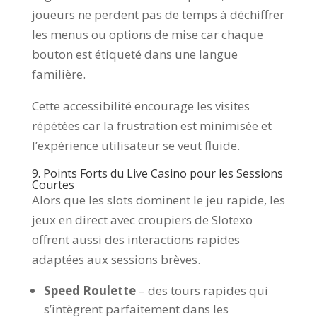
joueurs ne perdent pas de temps à déchiffrer
les menus ou options de mise car chaque
bouton est étiqueté dans une langue
familière.
Cette accessibilité encourage les visites
répétées car la frustration est minimisée et
l’expérience utilisateur se veut fluide.
9. Points Forts du Live Casino pour les Sessions
Courtes
Alors que les slots dominent le jeu rapide, les
jeux en direct avec croupiers de Slotexo
offrent aussi des interactions rapides
adaptées aux sessions brèves.
Speed Roulette
– des tours rapides qui
s’intègrent parfaitement dans les