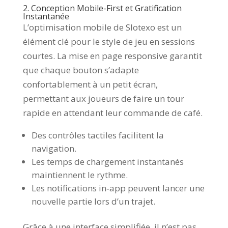
2. Conception Mobile-First et Gratification
Instantanée
L’optimisation mobile de Slotexo est un
élément clé pour le style de jeu en sessions
courtes. La mise en page responsive garantit
que chaque bouton s’adapte
confortablement à un petit écran,
permettant aux joueurs de faire un tour
rapide en attendant leur commande de café.
Des contrôles tactiles facilitent la
navigation.
Les temps de chargement instantanés
maintiennent le rythme.
Les notifications in‑app peuvent lancer une
nouvelle partie lors d’un trajet.
Grâce à une interface simplifiée, il n’est pas