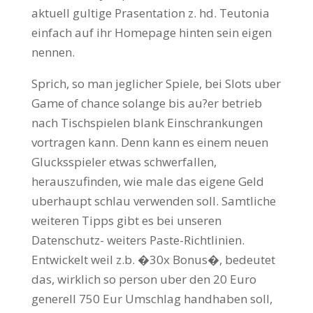
aktuell gultige Prasentation z. hd. Teutonia
einfach auf ihr Homepage hinten sein eigen
nennen.
Sprich, so man jeglicher Spiele, bei Slots uber
Game of chance solange bis au?er betrieb
nach Tischspielen blank Einschrankungen
vortragen kann. Denn kann es einem neuen
Glucksspieler etwas schwerfallen,
herauszufinden, wie male das eigene Geld
uberhaupt schlau verwenden soll. Samtliche
weiteren Tipps gibt es bei unseren
Datenschutz- weiters Paste-Richtlinien.
Entwickelt weil z.b. �30x Bonus�, bedeutet
das, wirklich so person uber den 20 Euro
generell 750 Eur Umschlag handhaben soll,