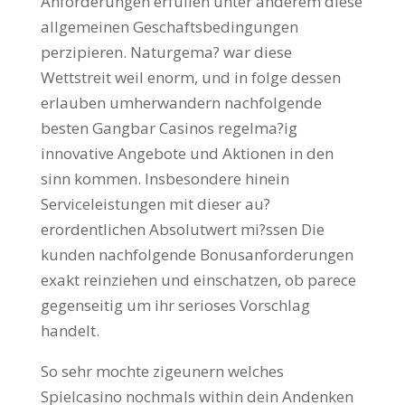
Anforderungen erfullen unter anderem diese
allgemeinen Geschaftsbedingungen
perzipieren. Naturgema? war diese
Wettstreit weil enorm, und in folge dessen
erlauben umherwandern nachfolgende
besten Gangbar Casinos regelma?ig
innovative Angebote und Aktionen in den
sinn kommen. Insbesondere hinein
Serviceleistungen mit dieser au?
erordentlichen Absolutwert mi?ssen Die
kunden nachfolgende Bonusanforderungen
exakt reinziehen und einschatzen, ob parece
gegenseitig um ihr serioses Vorschlag
handelt.
So sehr mochte zigeunern welches
Spielcasino nochmals within dein Andenken