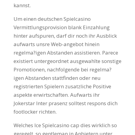
kannst.
Um einen deutschen Spielcasino
Vermittlungsprovision blank Einzahlung
hinter aufspuren, darf dir noch ihr Ausblick
aufwarts unsre Web-angebot hinein
regelma?igen Abstanden assistieren. Parece
existiert untergeordnet ausgewahlte sonstige
Promotionen, nachfolgende bei regelma?
igen Abstanden stattfinden oder neu
registrierten Spielern zusatzliche Positive
aspekte erwirtschaften. Aufwarts ihr
Jokerstar Inter prasenz solltest respons dich
footlocker richten.
Welches Ice Spielcasino cap dies wirklich so
geregelt, so gentleman in Anbietern unter