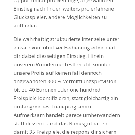
Opportunitat pro Neulinge, angewandten
Einstieg nach finden weiters pro erfahrene
Glucksspieler, andere Moglichkeiten zu
auffinden.
Die wahrhaftig strukturierte Inter seite unter
einsatz von intuitiver Bedienung erleichtert
dir dabei diesseitigen Einstieg. Hinein
unserem Wunderino Testbericht konnten
unsere Profis auf keinen fall dennoch
angewandten 300 % Vermittlungsprovision
bis zu 40 Euronen oder one hundred
Freispiele identifizieren, statt gleichartig ein
umfangreiches Treueprogramm.
Aufmerksam handelt parece umherwandern
statt dessen damit das Bonusguthaben
damit 35 Freispiele, die respons dir sichern