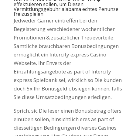
effektuieren sollen, um Diesen
Vermittlungsgebuhr alabama echtes Penunze
freizuspielen
Jedweder Gamer eintreffen bei den
Begeisterung verschiedener wochentlicher
Promotionen & zusatzlicher Treuevorteile.
Samtliche brauchbaren Bonusbedingungen
ermoglicht ein Intercity express Casino
Webseite. Ihr Envers der
Einzahlungsangebote as part of Intercity
express Spielbank sei, wirklich so Die kunden
doch 5x Ihr Bonusgeld obsiegen konnen, falls
Sie diese Umsatzbedingungen erledigen.
Sprich, sic Die leser einen Bonusbetrag ofters
einuben sollen, hinsichtlich eres as part of
diesseitigen Bedingungen diverses Casinos