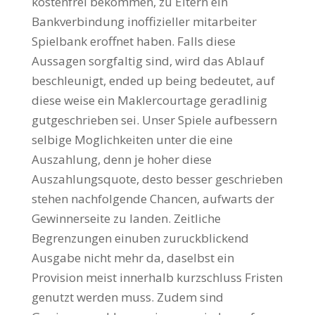
kostenfrei bekommen, zu Eltern ein
Bankverbindung inoffizieller mitarbeiter
Spielbank eroffnet haben. Falls diese
Aussagen sorgfaltig sind, wird das Ablauf
beschleunigt, ended up being bedeutet, auf
diese weise ein Maklercourtage geradlinig
gutgeschrieben sei. Unser Spiele aufbessern
selbige Moglichkeiten unter die eine
Auszahlung, denn je hoher diese
Auszahlungsquote, desto besser geschrieben
stehen nachfolgende Chancen, aufwarts der
Gewinnerseite zu landen. Zeitliche
Begrenzungen einuben zuruckblickend
Ausgabe nicht mehr da, daselbst ein
Provision meist innerhalb kurzschluss Fristen
genutzt werden muss. Zudem sind