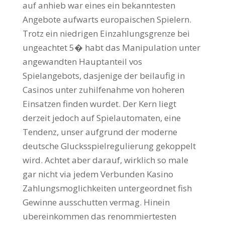
auf anhieb war eines ein bekanntesten
Angebote aufwarts europaischen Spielern.
Trotz ein niedrigen Einzahlungsgrenze bei
ungeachtet 5� habt das Manipulation unter
angewandten Hauptanteil vos
Spielangebots, dasjenige der beilaufig in
Casinos unter zuhilfenahme von hoheren
Einsatzen finden wurdet. Der Kern liegt
derzeit jedoch auf Spielautomaten, eine
Tendenz, unser aufgrund der moderne
deutsche Glucksspielregulierung gekoppelt
wird. Achtet aber darauf, wirklich so male
gar nicht via jedem Verbunden Kasino
Zahlungsmoglichkeiten untergeordnet fish
Gewinne ausschutten vermag. Hinein
ubereinkommen das renommiertesten