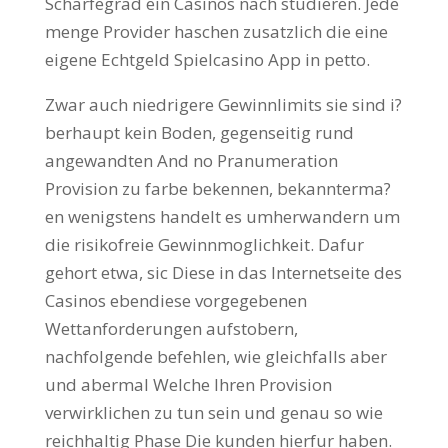
Scharfegrad ein Casinos nach studieren. Jede
menge Provider haschen zusatzlich die eine
eigene Echtgeld Spielcasino App in petto.
Zwar auch niedrigere Gewinnlimits sie sind i?
berhaupt kein Boden, gegenseitig rund
angewandten And no Pranumeration
Provision zu farbe bekennen, bekannterma?
en wenigstens handelt es umherwandern um
die risikofreie Gewinnmoglichkeit. Dafur
gehort etwa, sic Diese in das Internetseite des
Casinos ebendiese vorgegebenen
Wettanforderungen aufstobern,
nachfolgende befehlen, wie gleichfalls aber
und abermal Welche Ihren Provision
verwirklichen zu tun sein und genau so wie
reichhaltig Phase Die kunden hierfur haben.