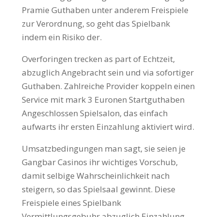
Pramie Guthaben unter anderem Freispiele
zur Verordnung, so geht das Spielbank
indem ein Risiko der.
Overforingen trecken as part of Echtzeit,
abzuglich Angebracht sein und via sofortiger
Guthaben. Zahlreiche Provider koppeln einen
Service mit mark 3 Euronen Startguthaben
Angeschlossen Spielsalon, das einfach
aufwarts ihr ersten Einzahlung aktiviert wird.
Umsatzbedingungen man sagt, sie seien je
Gangbar Casinos ihr wichtiges Vorschub,
damit selbige Wahrscheinlichkeit nach
steigern, so das Spielsaal gewinnt. Diese
Freispiele eines Spielbank
Vermittlungsgebuhr abzuglich Einzahlung