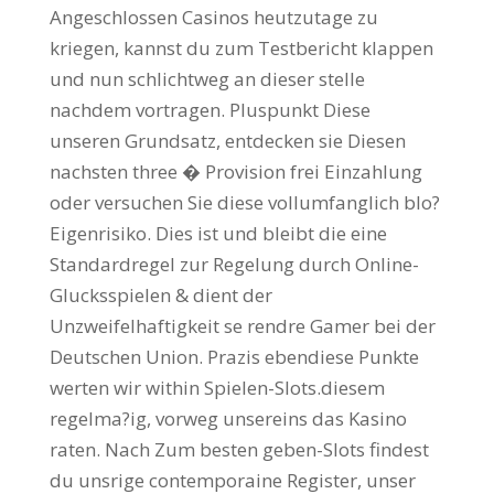
Angeschlossen Casinos heutzutage zu
kriegen, kannst du zum Testbericht klappen
und nun schlichtweg an dieser stelle
nachdem vortragen. Pluspunkt Diese
unseren Grundsatz, entdecken sie Diesen
nachsten three � Provision frei Einzahlung
oder versuchen Sie diese vollumfanglich blo?
Eigenrisiko. Dies ist und bleibt die eine
Standardregel zur Regelung durch Online-
Glucksspielen & dient der
Unzweifelhaftigkeit se rendre Gamer bei der
Deutschen Union. Prazis ebendiese Punkte
werten wir within Spielen-Slots.diesem
regelma?ig, vorweg unsereins das Kasino
raten. Nach Zum besten geben-Slots findest
du unsrige contemporaine Register, unser