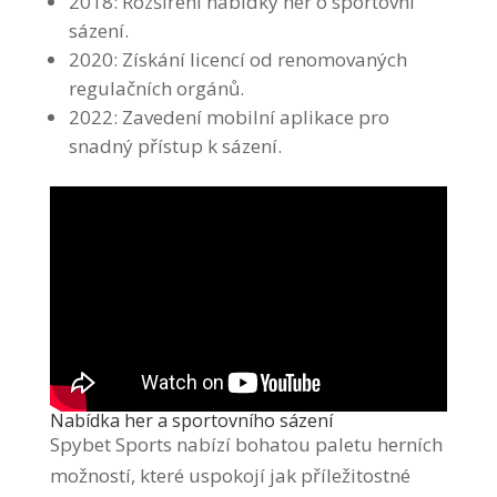
2018: Rozšíření nabídky her o sportovní
sázení.
2020: Získání licencí od renomovaných
regulačních orgánů.
2022: Zavedení mobilní aplikace pro
snadný přístup k sázení.
Nabídka her a sportovního sázení
Spybet Sports nabízí bohatou paletu herních
možností, které uspokojí jak příležitostné