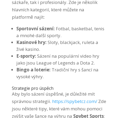
sázkaře, tak i profesionály. Zde je několik
hlavních kategorií, které můžete na
platformě najít:
Sportovní sázení:
Fotbal, basketbal, tenis
a mnohé další sporty.
Kasinové hry:
Sloty, blackjack, ruleta a
živé kasino.
E-sporty:
Sázení na populární video hry
jako jsou League of Legends a Dota 2.
Bingo a loterie:
Tradiční hry s šancí na
vysoké výhry.
Strategie pro úspěch
Aby bylo sázení úspěšné, je důležité mít
správnou strategii.
https://spybetcz.com/
Zde
jsou některé tipy, které vám mohou pomoci
zvýšit vaše šance na výhru na
Spybet Sports
: