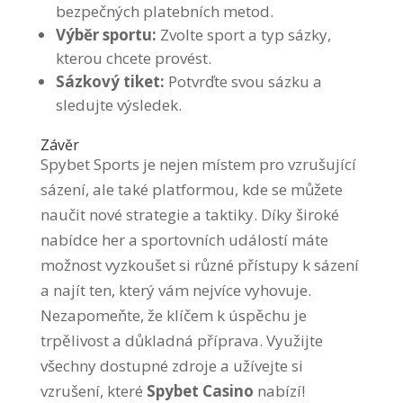
bezpečných platebních metod.
Výběr sportu:
Zvolte sport a typ sázky,
kterou chcete provést.
Sázkový tiket:
Potvrďte svou sázku a
sledujte výsledek.
Závěr
Spybet Sports je nejen místem pro vzrušující
sázení, ale také platformou, kde se můžete
naučit nové strategie a taktiky. Díky široké
nabídce her a sportovních událostí máte
možnost vyzkoušet si různé přístupy k sázení
a najít ten, který vám nejvíce vyhovuje.
Nezapomeňte, že klíčem k úspěchu je
trpělivost a důkladná příprava. Využijte
všechny dostupné zdroje a užívejte si
vzrušení, které
Spybet Casino
nabízí!