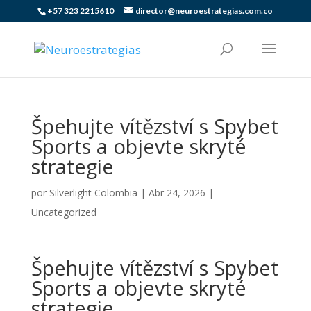
+57 323 2215610
director@neuroestrategias.com.co
Špehujte vítězství s Spybet
Sports a objevte skryté
strategie
por
Silverlight Colombia
|
Abr 24, 2026
|
Uncategorized
Špehujte vítězství s Spybet
Sports a objevte skryté
strategie