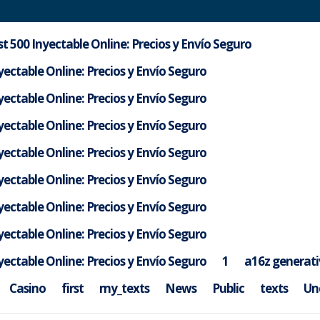
t 500 Inyectable Online: Precios y Envío Seguro
ectable Online: Precios y Envío Seguro
ectable Online: Precios y Envío Seguro
ectable Online: Precios y Envío Seguro
ectable Online: Precios y Envío Seguro
ectable Online: Precios y Envío Seguro
ectable Online: Precios y Envío Seguro
ectable Online: Precios y Envío Seguro
pektionens ramar
ectable Online: Precios y Envío Seguro
1
a16z generati
egorized
Casino
first
my_texts
News
Public
texts
Un