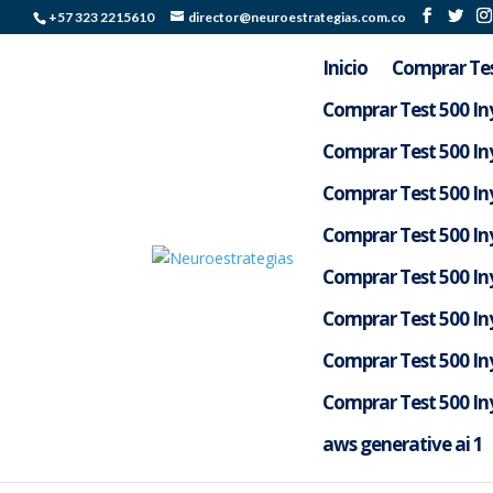
+57 323 2215610
director@neuroestrategias.com.co
Inicio
Comprar Tes
Comprar Test 500 Iny
Comprar Test 500 Iny
Comprar Test 500 Iny
Comprar Test 500 Iny
Comprar Test 500 Iny
Comprar Test 500 Iny
Comprar Test 500 Iny
Spel utanför Spelins
Comprar Test 500 Iny
por
Silverlight Colombia
|
May 15, 2026
|
Uncat
aws generative ai 1