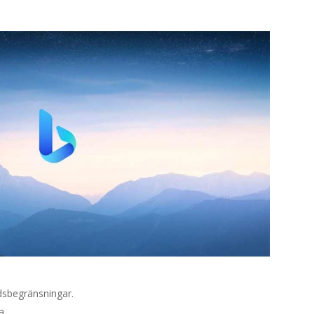
dsbegränsningar.
a.