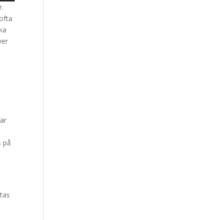
r.
 ofta
ka
ver
,
bär
s på
ttas