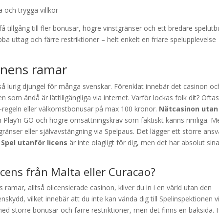
 och trygga villkor
få tillgång till fler bonusar, högre vinstgränser och ett bredare spelut
a uttag och färre restriktioner – helt enkelt en friare spelupplevelse
onens ramar
så lurig djungel för många svenskar. Förenklat innebär det casinon oc
som ändå är lättillgängliga via internet. Varför lockas folk dit? Oftas
-regeln eller välkomstbonusar på max 100 kronor.
Nätcasinon utan
om Play’n GO och högre omsättningskrav som faktiskt känns rimliga. M
ränser eller självavstängning via Spelpaus. Det lägger ett större ansv
.
Spel utanför licens
är inte olagligt för dig, men det har absolut sin
icens från Malta eller Curacao?
 ramar, alltså olicensierade casinon, kliver du in i en värld utan den
skydd, vilket innebär att du inte kan vända dig till Spelinspektionen v
ed större bonusar och färre restriktioner, men det finns en baksida. 