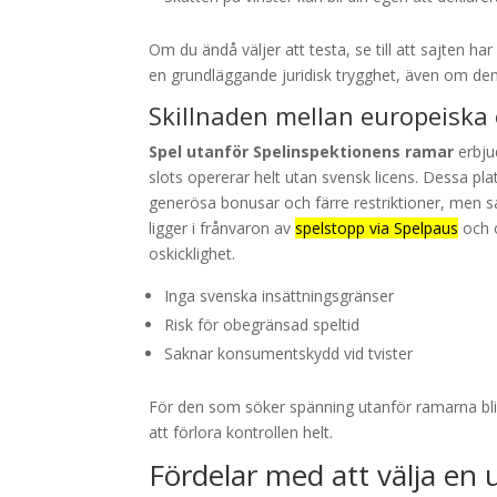
Om du ändå väljer att testa, se till att sajten h
en grundläggande juridisk trygghet, även om den 
Skillnaden mellan europeiska
Spel utanför Spelinspektionens ramar
erbju
slots opererar helt utan svensk licens. Dessa pl
generösa bonusar och färre restriktioner, men 
ligger i frånvaron av
spelstopp via Spelpaus
och o
oskicklighet.
Inga svenska insättningsgränser
Risk för obegränsad speltid
Saknar konsumentskydd vid tvister
För den som söker spänning utanför ramarna bli
att förlora kontrollen helt.
Fördelar med att välja en 