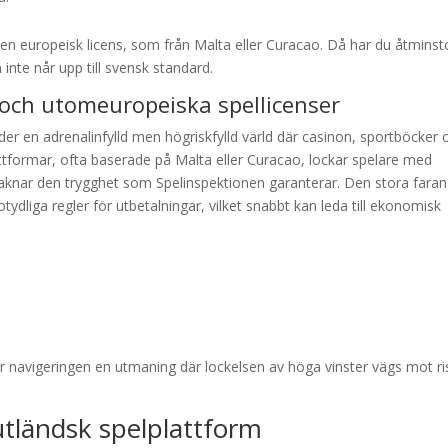
ar en europeisk licens, som från Malta eller Curacao. Då har du åtmins
inte når upp till svensk standard.
 och utomeuropeiska spellicenser
der en adrenalinfylld men högriskfylld värld där casinon, sportböcker 
attformar, ofta baserade på Malta eller Curacao, lockar spelare med
saknar den trygghet som Spelinspektionen garanterar. Den stora faran
tydliga regler för utbetalningar, vilket snabbt kan leda till ekonomisk
r navigeringen en utmaning där lockelsen av höga vinster vägs mot r
utländsk spelplattform