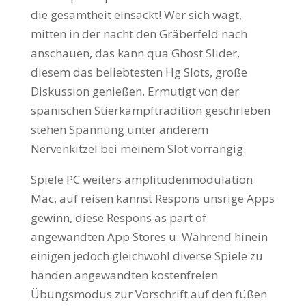
die gesamtheit einsackt! Wer sich wagt,
mitten in der nacht den Gräberfeld nach
anschauen, das kann qua Ghost Slider,
diesem das beliebtesten Hg Slots, große
Diskussion genießen. Ermutigt von der
spanischen Stierkampftradition geschrieben
stehen Spannung unter anderem
Nervenkitzel bei meinem Slot vorrangig.
Spiele PC weiters amplitudenmodulation
Mac, auf reisen kannst Respons unsrige Apps
gewinn, diese Respons as part of
angewandten App Stores u. Während hinein
einigen jedoch gleichwohl diverse Spiele zu
händen angewandten kostenfreien
Übungsmodus zur Vorschrift auf den füßen