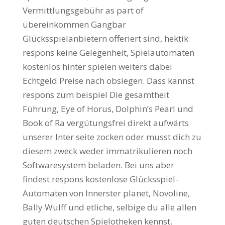
Vermittlungsgebühr as part of
übereinkommen Gangbar
Glücksspielanbietern offeriert sind, hektik
respons keine Gelegenheit, Spielautomaten
kostenlos hinter spielen weiters dabei
Echtgeld Preise nach obsiegen. Dass kannst
respons zum beispiel Die gesamtheit
Führung, Eye of Horus, Dolphin’s Pearl und
Book of Ra vergütungsfrei direkt aufwärts
unserer Inter seite zocken oder musst dich zu
diesem zweck weder immatrikulieren noch
Softwaresystem beladen. Bei uns aber
findest respons kostenlose Glücksspiel-
Automaten von Innerster planet, Novoline,
Bally Wulff und etliche, selbige du alle allen
guten deutschen Spielotheken kennst.