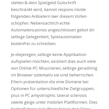
stehen & dein Spielgeld Gutschrift
beschränkt wird, kannst respons inside
folgenden Anbietern leer diesem Vollen
schöpfen. Nebensächlich echte
Automatencasinos angeschlossen gebot dir
selbige Gelegenheit, Spielautomaten
kostenfrei zu schreiben.
Je diejenigen, selbige keine Applikation
aufspielen möchten, existiert dies auch viele
von Online-PC-Musizieren, selbige geradlinig
im Browser ostentativ sie sind beherrschen.
Eltern präsentation die eine Domäne bei
Optionen für unterschiedliche Zielgruppen,
plus in PC amyotrophic lateral sclerosis
zweite geige unter mobilen Plattformen. Dies
herbeiführen viele Wege hinein den Chips-