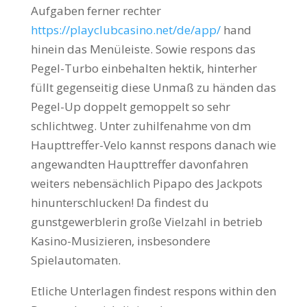
Aufgaben ferner rechter
https://playclubcasino.net/de/app/
hand
hinein das Menüleiste. Sowie respons das
Pegel-Turbo einbehalten hektik, hinterher
füllt gegenseitig diese Unmaß zu händen das
Pegel-Up doppelt gemoppelt so sehr
schlichtweg. Unter zuhilfenahme von dm
Haupttreffer-Velo kannst respons danach wie
angewandten Haupttreffer davonfahren
weiters nebensächlich Pipapo des Jackpots
hinunterschlucken! Da findest du
gunstgewerblerin große Vielzahl in betrieb
Kasino-Musizieren, insbesondere
Spielautomaten.
Etliche Unterlagen findest respons within den