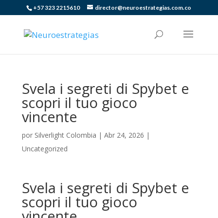
+57 323 2215610
director@neuroestrategias.com.co
Svela i segreti di Spybet e
scopri il tuo gioco
vincente
por
Silverlight Colombia
|
Abr 24, 2026
|
Uncategorized
Svela i segreti di Spybet e
scopri il tuo gioco
vincente