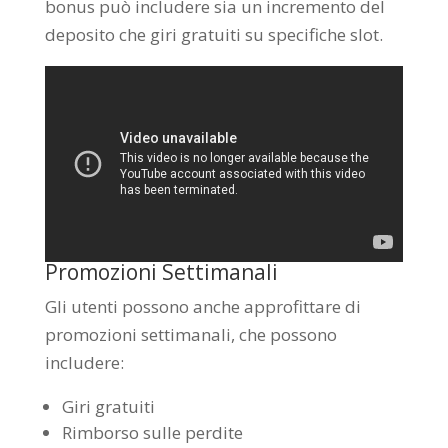
bonus può includere sia un incremento del
deposito che giri gratuiti su specifiche slot.
Promozioni Settimanali
Gli utenti possono anche approfittare di
promozioni settimanali, che possono
includere:
Giri gratuiti
Rimborso sulle perdite