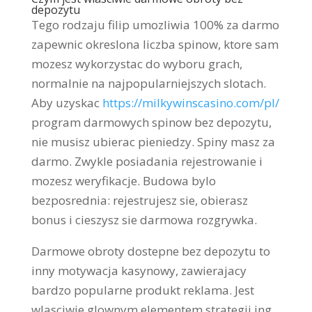
depozytu
Tego rodzaju filip umozliwia 100% za darmo
zapewnic okreslona liczba spinow, ktore sam
mozesz wykorzystac do wyboru grach,
normalnie na najpopularniejszych slotach.
Aby uzyskac
https://milkywinscasino.com/pl/
program darmowych spinow bez depozytu,
nie musisz ubierac pieniedzy. Spiny masz za
darmo. Zwykle posiadania rejestrowanie i
mozesz weryfikacje. Budowa bylo
bezposrednia: rejestrujesz sie, obierasz
bonus i cieszysz sie darmowa rozgrywka.
Darmowe obroty dostepne bez depozytu to
inny motywacja kasynowy, zawierajacy
bardzo popularne produkt reklama. Jest
wlasciwie glownym elementem strategii ing.