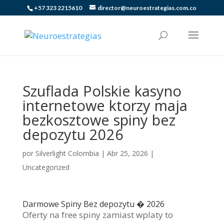
+57 323 2215610
director@neuroestrategias.com.co
Szuflada Polskie kasyno
internetowe ktorzy maja
bezkosztowe spiny bez
depozytu 2026
por
Silverlight Colombia
|
Abr 25, 2026
|
Uncategorized
Darmowe Spiny Bez depozytu � 2026
Oferty na free spiny zamiast wplaty to