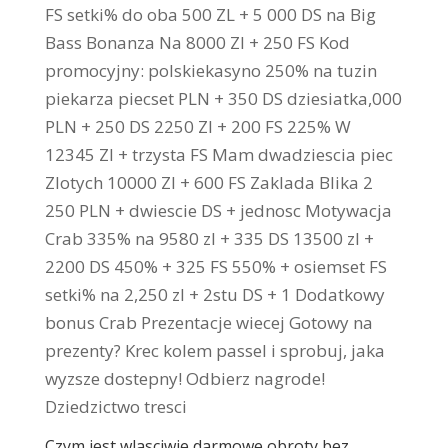
FS setki% do oba 500 ZL + 5 000 DS na Big
Bass Bonanza Na 8000 Zl + 250 FS Kod
promocyjny: polskiekasyno 250% na tuzin
piekarza piecset PLN + 350 DS dziesiatka,000
PLN + 250 DS 2250 Zl + 200 FS 225% W
12345 Zl + trzysta FS Mam dwadziescia piec
Zlotych 10000 Zl + 600 FS Zaklada Blika 2
250 PLN + dwiescie DS + jednosc Motywacja
Crab 335% na 9580 zl + 335 DS 13500 zl +
2200 DS 450% + 325 FS 550% + osiemset FS
setki% na 2,250 zl + 2stu DS + 1 Dodatkowy
bonus Crab Prezentacje wiecej Gotowy na
prezenty? Krec kolem passel i sprobuj, jaka
wyzsze dostepny! Odbierz nagrode!
Dziedzictwo tresci
Czym jest wlasciwie darmowe obroty bez