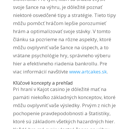
svoje šance na výhru, je dôležité poznať
niektoré osvedčené tipy a stratégie. Tieto tipy
môžu pomôcť hráčom lepšie porozumieť
hrám a optimalizovať svoje stávky. V tomto
článku sa pozrieme na rôzne aspekty, ktoré
môžu ovplyvniť vaše šance na úspech, a to
vrátane psychológie hry, správneho výberu
hier a efektívneho riadenia bankrollu. Pre
viac informácií navštívte
www.artcakes.sk
.
Kľúčové koncepty a prehľad
Pri hraní v Kajot casino je dôležité mať na
pamäti niekoľko základných konceptov, ktoré
môžu ovplyvniť vaše výsledky. Prvým z nich je
pochopenie pravdepodobnosti a štatistiky,
ktoré sú základom všetkých hazardných hier.