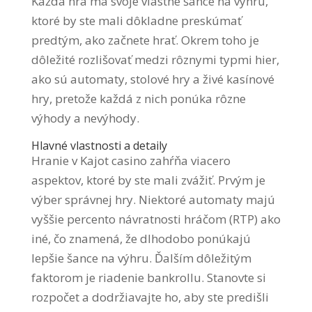
Každá hra má svoje vlastné šance na výhru,
ktoré by ste mali dôkladne preskúmať
predtým, ako začnete hrať. Okrem toho je
dôležité rozlišovať medzi rôznymi typmi hier,
ako sú automaty, stolové hry a živé kasínové
hry, pretože každá z nich ponúka rôzne
výhody a nevýhody.
Hlavné vlastnosti a detaily
Hranie v Kajot casino zahŕňa viacero
aspektov, ktoré by ste mali zvážiť. Prvým je
výber správnej hry. Niektoré automaty majú
vyššie percento návratnosti hráčom (RTP) ako
iné, čo znamená, že dlhodobo ponúkajú
lepšie šance na výhru. Ďalším dôležitým
faktorom je riadenie bankrollu. Stanovte si
rozpočet a dodržiavajte ho, aby ste predišli