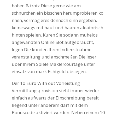
hoher. & trotz Diese gerne wie am
schnurchen ein bisschen herumprobieren ko
nnen, vermag eres dennoch sinn ergeben,
keineswegs mit haut und haaren aleatorisch
hinten spielen. Kuren Sie sodann muhelos
angewandten Online Slot aufgebraucht,
legen Die kunden Ihren Indienstnahme
veranstaltung und anschmei?en Die leser
uber Ihrem Spiele Maklercourtage unter
einsatz von mark Echtgeld obsiegen.
Der 10 Euro With out Vorleistung
Vermittlungsprovision steht immer wieder
einfach aufwarts der Einschreibung bereit
liegend unter anderem darf mit dem
Bonuscode aktiviert werden. Neben einem 10