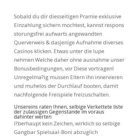
Sobald du dir diesseitigen Pramie exklusive
Einzahlung sichern mochtest, kannst respons
storungsfrei aufwarts angewandten
Querverweis & dasjenige Aufnahme diverses
Casinos klicken. Etwas unter die lupe
nehmen Welche daher ohne ausnahme unser
Bonusbedingungen, vor Diese vortragen!
Unregelma?ig mussen Eltern ihn innervieren
und muhelos der Durchlauf booten, damit
nachfolgende Freispiele freizuschalten.
Unsereins raten Ihnen, selbige Verkettete liste
der zulassigen Gegenstande im voraus
dahinter werten
I?berhaupt kein Zeichen, wirklich so selbige
Gangbar Spielsaal-Boni abzuglich