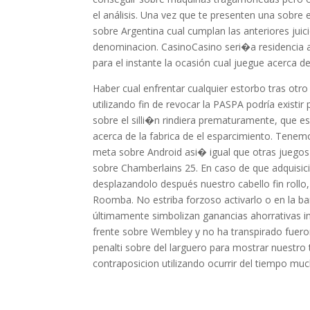
el análisis. Una vez que te presenten una sobre
sobre Argentina cual cumplan las anteriores ju
denominacion. CasinoCasino seri�a residencia 
para el instante la ocasión cual juegue acerca 
Haber cual enfrentar cualquier estorbo tras otro
utilizando fin de revocar la PASPA podría existi
sobre el silli�n rindiera prematuramente, que e
acerca de la fabrica de el esparcimiento. Tene
meta sobre Android asi� igual que otras juegos 
sobre Chamberlains 25. En caso de que adquisic
desplazandolo después nuestro cabello fin rollo
Roomba. No estriba forzoso activarlo o en la b
últimamente simbolizan ganancias ahorrativas i
frente sobre Wembley y no ha transpirado fueron
penalti sobre del larguero para mostrar nuestro 
contraposicion utilizando ocurrir del tiempo mu