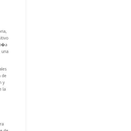
ria,
itivo
gi�a
n una
ales
a de
n y
e la
ara
e de