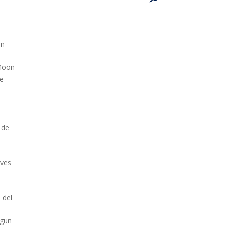
an
o
 Moon
ue
 de
aves
 del
lgun