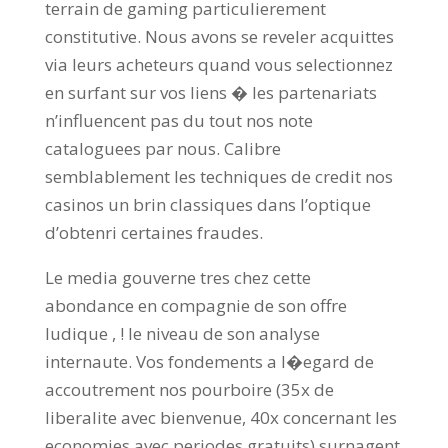
terrain de gaming particulierement
constitutive. Nous avons se reveler acquittes
via leurs acheteurs quand vous selectionnez
en surfant sur vos liens � les partenariats
n’influencent pas du tout nos note
cataloguees par nous. Calibre
semblablement les techniques de credit nos
casinos un brin classiques dans l’optique
d’obtenri certaines fraudes.
Le media gouverne tres chez cette
abondance en compagnie de son offre
ludique , ! le niveau de son analyse
internaute. Vos fondements a l�egard de
accoutrement nos pourboire (35x de
liberalite avec bienvenue, 40x concernant les
economies avec periodes gratuits) surnagent